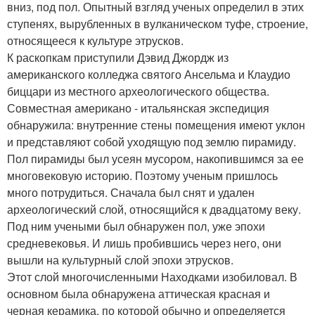
вниз, под пол. Опытный взгляд ученых определил в этих
ступенях, вырубленных в вулканическом туфе, строение,
относящееся к культуре этрусков.
К раскопкам приступили Дэвид Джордж из
американского колледжа святого Ансельма и Клаудио
биццари из местного археологического общества.
Совместная американо - итальянская экспедиция
обнаружила: внутренние стены помещения имеют уклон
и представляют собой уходящую под землю пирамиду.
Пол пирамиды был усеян мусором, накопившимся за ее
многовековую историю. Поэтому ученым пришлось
много потрудиться. Сначала был снят и удален
археологический слой, относящийся к двадцатому веку.
Под ним учеными был обнаружен пол, уже эпохи
средневековья. И лишь пробившись через него, они
вышли на культурный слой эпохи этрусков.
Этот слой многочисленными Находками изобиловал. В
основном была обнаружена аттическая красная и
черная керамика, по которой обычно и определяется