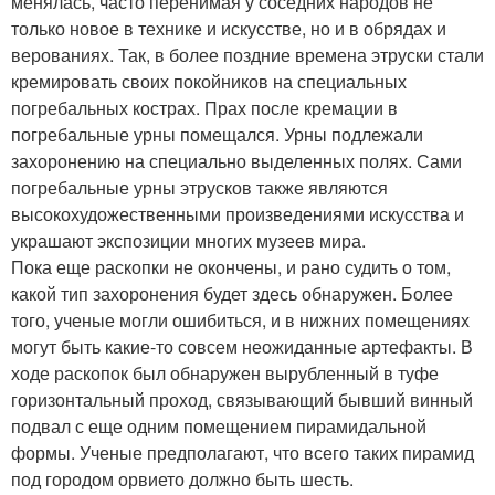
менялась, часто перенимая у соседних народов не
только новое в технике и искусстве, но и в обрядах и
верованиях. Так, в более поздние времена этруски стали
кремировать своих покойников на специальных
погребальных кострах. Прах после кремации в
погребальные урны помещался. Урны подлежали
захоронению на специально выделенных полях. Сами
погребальные урны этрусков также являются
высокохудожественными произведениями искусства и
украшают экспозиции многих музеев мира.
Пока еще раскопки не окончены, и рано судить о том,
какой тип захоронения будет здесь обнаружен. Более
того, ученые могли ошибиться, и в нижних помещениях
могут быть какие-то совсем неожиданные артефакты. В
ходе раскопок был обнаружен вырубленный в туфе
горизонтальный проход, связывающий бывший винный
подвал с еще одним помещением пирамидальной
формы. Ученые предполагают, что всего таких пирамид
под городом орвието должно быть шесть.