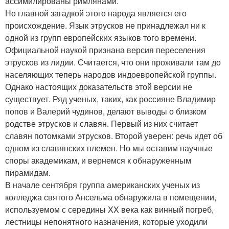
ассимилированы римлянами.
Но главной загадкой этого народа является его
происхождение. Язык этрусков не принадлежал ни к
одной из групп европейских языков того времени.
Официальной наукой признана версия переселения
этрусков из лидии. Считается, что они проживали там до
населяющих теперь народов индоевропейской группы.
Однако настоящих доказательств этой версии не
существует. Ряд ученых, таких, как россияне Владимир
попов и Валерий чудинов, делают выводы о близком
родстве этрусков и славян. Первый из них считает
славян потомками этрусков. Второй уверен: речь идет об
одном из славянских племен. Но мы оставим научные
споры академикам, и вернемся к обнаруженным
пирамидам.
В начале сентября группа американских ученых из
колледжа святого Ансельма обнаружила в помещении,
используемом с середины XX века как винный погреб,
лестницы непонятного назначения, которые уходили