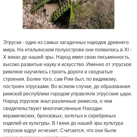
Этруски - один из самых загадочных народов древнего
мира. На итальянском полуострове они появились в XI -
X веках до нашей эры. Народ имел свою письменность,
высоко развитые науку и искусство. Именно от этрусков
римляне научились строить дороги и сводчатые
строения. Более того, сам Рим был, по видимому,
построен этрусками. Во всяком случае, до образования
римской республики городом управляли этрусские цари.
Народ этрусков знал различные ремесла, о чем
свидетельствуют многочисленные Находки
керамических, бронзовых, золотых и серебряных
изделий их культуры. В I веке до нашей эры культура
этрусков вдруг исчезает. Считается, что они были