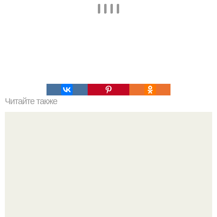
Читайте также
Полярная звезда, как найти на небе. Полярная звезда:
10 фактов о самой известной звезде ночного неба.