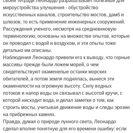
своей тетради Леонардо разрабатывает полезные для
мироустройства улучшения - обустройство
искусственных каналов, строительство мостов, дамб и
шлюзов, то есть применение инженерных сооружений.
Рассуждения ученого, несмотря на средневековую
терминологию, основаны на множестве опытов, которые
он проводил с водой и воздухом, и эти опыты тоже
детально им описаны.
Наблюдения Леонардо привели его к выводу, что горные
массивы прежде были ложем морей, о чем
свидетельствуют окаменелые останки морских
обитателей, а потом земля поднялась, вынеся эти
окаменелости на огромную высоту. Силу водных
потоков и напор воды он связывал с высотой кручи, с
которой нисходит вода, и делал заметки о том, как
строить мосты, учитывая движение воды и следы эрозии
на прибрежных камнях.
Правда, думая о природе лунного света, Леонардо
сделал вполне понятную для его времени ошибку: если