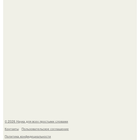
Mуж жену в Москве из-за ревности зарезал.
Мистические тайны кельнского собора.
© 2026 Наука для всех простыми словами
Контакты
Пользовательское соглашение
Политика конфидециальности