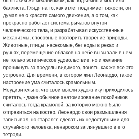
был таким же механизмом, как подъемный мост или
баллиста. Глядя на то, как атлет поднимает тяжести, он
думал не о красоте самого движения, а о том, как
прекрасно работает система рычагов внутри
человеческого тела, и разрабатывал искусственные
механизмы, способные повторить творение природы.
Животные, птицы, насекомые, бег воды в реках и
ручьях, перемещение облаков на небе вызывали в нем
не только эстетическое удовольствие, но и желание
проникнуть за пределы видимого, понять, как же все это
устроено. Для времени, в котором жил Леонардо, такое
настроение ума считалось крамольным.
Неудивительно, что свои мысли художнику приходилось
прятать, - даже обычное анатомирование покойников
считалось тогда крамолой, за которую можно было
отправиться на костер. Леонардо свои размышления
записывал, но старался сделать их недоступными для
случайного человека, ненароком заглянувшего в его
тетради.