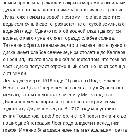
земля прорезана реками и покрыта морями и океанами,
думал он, то луна должна иметь аналогичное строение.
Луна тоже покрыта водой, поэтому - то она и светится -
ведь солнечный свет отражается не от сухой земли, а от
водной глади. Однако по этой водной глади движутся
волны, отчего луна и сияет гораздо слабее солнца.
Также он обратил внимание, что и темная часть лунного
диска имеет слабое свечение, и за столетие до Кеплера
он решил, что это явление объясняется тем, что темная
часть диска получает отраженный свет, но не от солнца,
а от земли.
Леонардо умер в 1519 году. "Трактат о Воде, Земле и
Небесных Делах" перешел по наследству к Франческо
мельци, затем он достался ученику Микеланджело
Джованни делла порта, а от него попал к римскому
художнику Джузеппе гецци. В 1717 году манускрипт
купил Томас кок, граф Лестер, и с той поры почти что до
наших дней тетрадью Леонардо владели наследники
графа. Именно благодаря именитым владельцам трактат