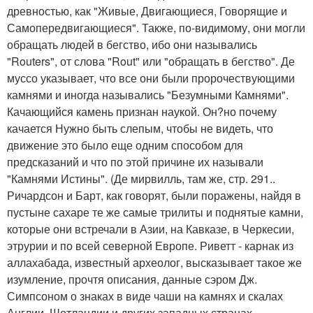
древностью, как "Живые, Двигающиеся, Говорящие и
Самопередвигающиеся". Также, по-видимому, они могли
обращать людей в бегство, ибо они назывались
"Routers", от слова "Rout" или "обращать в бегство". Де
муссо указывает, что все они были пророчествующими
камнями и иногда назывались "Безумными Камнями".
Качающийся камень признан наукой. Он?но почему
качается Нужно быть слепым, чтобы не видеть, что
движение это было еще одним способом для
предсказаний и что по этой причине их называли
"Камнями Истины". (Де мирвилль, там же, стр. 291..
Ричардсон и Барт, как говорят, были поражены, найдя в
пустыне сахаре те же самые трилиты и поднятые камни,
которые они встречали в Азии, на Кавказе, в Черкесии,
этрурии и по всей северной Европе. Риветт - карнак из
аллахабада, известный археолог, высказывает такое же
изумление, прочтя описания, данные сэром Дж.
Симпсоном о знаках в виде чаши на камнях и скалах
Англии, Шотландии и других западных странах,