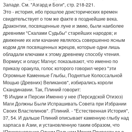
Западе. См. "Азгард и Боги", стр. 218-221.
Это - история, ибо прошлое доисторических времен
свидетельствует о том же факте в позднейшие века.
Драконтии, посвященные луне и змию, были наиболее
древними "Скалами Судьбы" старейших народов; и
движение их или качание являлось совершенно ясным
кодом для посвященных жрецов, которые одни лишь
обладали ключами к этому древнему способу чтения.
Вормиус и олаус Магнус показывают, что именно по
приказу оракула, голос которого говорил через "эти
Огромные Каменные Глыбы, Поднятые Колоссальной
Мощью (Древних) Великанов", избирались короли
Скандинавии. Так, Плиний говорит:
"В Индии и Персии Именно у нее (Персидской Отизоэ)
Маги Должны Были Испрашивать Совета при Избрании
Своих Властелинов". (Плиний. - "Естественная История",
37, 54. И дальше Плиний описывает каменную глыбу над
харпаса в Азии, и установленную таким образом, что
"Прикосновение Одним Пальцем Может Привести ее в