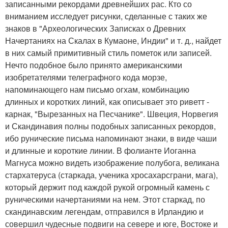
записанными рекордами древнейших рас. Кто со
вниманием исследует рисунки, сделанные с таких же
знаков в "Археологических Записках о Древних
Начертаниях на Скалах в Кумаоне, Индии" и т. д., найдет
в них самый примитивный стиль пометок или записей.
Нечто подобное было принято американскими
изобретателями телеграфного кода морзе,
напоминающего нам письмо огхам, комбинацию
длинных и коротких линий, как описывает это риветт -
карнак, "Вырезанных на Песчанике". Швеция, Норвегия
и Скандинавия полны подобных записанных рекордов,
ибо рунические письма напоминают знаки, в виде чаши
и длинные и короткие линии. В фолианте Иоганна
Магнуса можно видеть изображение полубога, великана
стархатеруса (старкада, ученика хросахарсграни, мага),
который держит под каждой рукой огромный камень с
руническими начертаниями на нем. Этот старкад, по
скандинавским легендам, отправился в Ирландию и
совершил чудесные подвиги на севере и юге, Востоке и