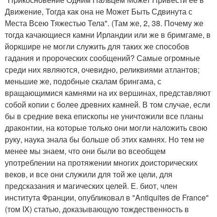
Движение, Тогда как она не Может Быть Сдвинута с
Места Всею Тяжестью Тела". (Там же, 2, 38. Почему же
тогда качающиеся камни Ирландии или же в бримгаме, в
йоркшире не могли служить для таких же способов
гадания и пророческих сообщений? Самые огромные
среди них являются, очевидно, реликвиями атлантов;
меньшие же, подобные скалам брингама, с
вращающимися камнями на их вершинах, представляют
собой копии с более древних камней. В том случае, если
бы в средние века епископы не уничтожили все планы
драконтии, на которые только они могли наложить свою
руку, наука знала бы больше об этих камнях. Но тем не
менее мы знаем, что они были во всеобщем
употреблении на протяжении многих доисторических
веков, и все они служили для той же цели, для
предсказания и магических целей. Е. биот, член
института Франции, опубликовал в "Antiquites de France"
(том IX) статью, доказывающую тождественность в