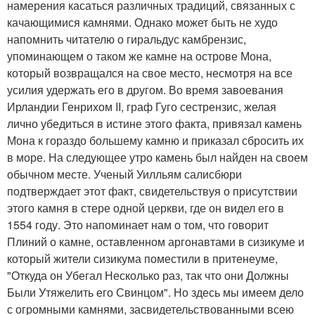
намерения касаться различных традиций, связанных с
качающимися камнями. Однако может быть не худо
напомнить читателю о гиральдус камбрензис,
упоминающем о таком же камне на острове Мона,
который возвращался на свое место, несмотря на все
усилия удержать его в другом. Во время завоевания
Ирландии Генрихом II, граф Гуго сестрензис, желая
лично убедиться в истине этого факта, привязал камень
Мона к гораздо большему камню и приказал сбросить их
в море. На следующее утро камень был найден на своем
обычном месте. Ученый Уилльям салисбюри
подтверждает этот факт, свидетельствуя о присутствии
этого камня в стере одной церкви, где он видел его в
1554 году. Это напоминает нам о том, что говорит
Плиний о камне, оставленном аргонавтами в сизикуме и
который жители сизикума поместили в притенеуме,
"Откуда он Убегал Несколько раз, так что они Должны
Были Утяжелить его Свинцом". Но здесь мы имеем дело
с огромными камнями, засвидетельствованными всею