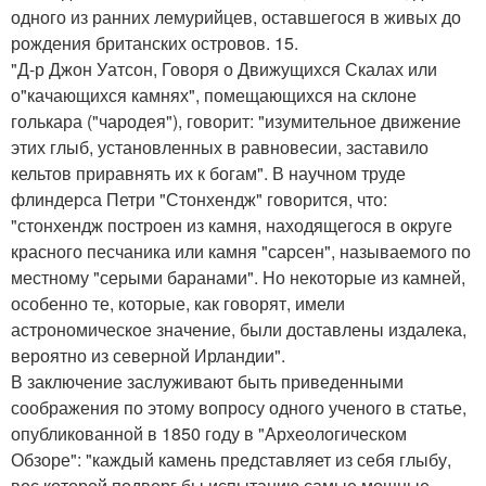
одного из ранних лемурийцев, оставшегося в живых до
рождения британских островов. 15.
"Д-р Джон Уатсон, Говоря о Движущихся Скалах или
о"качающихся камнях", помещающихся на склоне
голькара ("чародея"), говорит: "изумительное движение
этих глыб, установленных в равновесии, заставило
кельтов приравнять их к богам". В научном труде
флиндерса Петри "Стонхендж" говорится, что:
"стонхендж построен из камня, находящегося в округе
красного песчаника или камня "сарсен", называемого по
местному "серыми баранами". Но некоторые из камней,
особенно те, которые, как говорят, имели
астрономическое значение, были доставлены издалека,
вероятно из северной Ирландии".
В заключение заслуживают быть приведенными
соображения по этому вопросу одного ученого в статье,
опубликованной в 1850 году в "Археологическом
Обзоре": "каждый камень представляет из себя глыбу,
вес которой подверг бы испытанию самые мощные