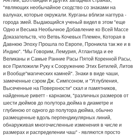
"являющих необычайное сходство со знаками на
валунах, которые окружали. Курганы вблизи нагпура -
города змей. Выдающийся ученый видел в этом "еще
Одно и Весьма Необычное Добавление ко Всей Массе
Доказательств, что Ветвь Кочевых Племен, Которая в
Давнюю Эпоху Прошла по Европе, Проникла так же и в
Индию". "Мы Говорим, Лемурия, Атлантида и ее
Великаны и Самые Ранние Расы Пятой Коренной Расы,
все Приложили Руку к Сооружению Этих Бетилей, Литов
и Вообще"магических камней". Знаки в виде чаши,
замеченные сэром Дж. Симпсоном, и "Углубления,
Высеченные на Поверхности" скал и памятников,
найденные риветт - карнаком, "различных размеров от
шести дюймов до полутора дюйма в диаметре и
глубиною от одного до полутора дюйма, обычно
размещенные вдоль перпендикулярных линий,
обнаруживая многочисленные изменения в числе и
размерах и распределении чаш" - являются просто