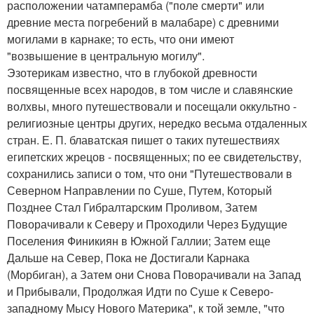
расположении чатамперамба ("поле смерти" или
древние места погребений в малабаре) с древними
могилами в карнаке; то есть, что они имеют
"возвышение в центральную могилу".
Эзотерикам известно, что в глубокой древности
посвященные всех народов, в том числе и славянские
волхвы, много путешествовали и посещали оккультно -
религиозные центры других, нередко весьма отдаленных
стран. Е. П. блаватская пишет о таких путешествиях
египетских жрецов - посвященных; по ее свидетельству,
сохранились записи о том, что они "Путешествовали в
Северном Направлении по Суше, Путем, Который
Позднее Стал Гибралтарским Проливом, Затем
Поворачивали к Северу и Проходили Через Будущие
Поселения Финикиян в Южной Галлии; Затем еще
Дальше на Север, Пока не Достигали Карнака
(Морбиган), а Затем они Снова Поворачивали на Запад
и Прибывали, Продолжая Идти по Суше к Северо-
западному Мысу Нового Материка", к той земле, "что