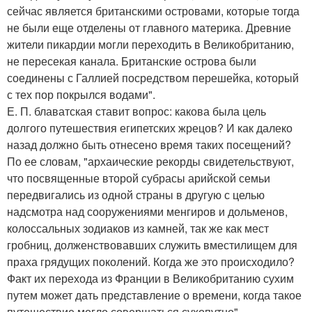
сейчас является британскими островами, которые тогда
не были еще отделены от главного материка. Древние
жители пикардии могли переходить в Великобританию,
не пересекая канала. Британские острова были
соединены с Галлией посредством перешейка, который
с тех пор покрылся водами".
Е. П. блаватская ставит вопрос: какова была цель
долгого путешествия египетских жрецов? И как далеко
назад должно быть отнесено время таких посещений?
По ее словам, "архаические рекорды свидетельствуют,
что посвященные второй субрасы арийской семьи
передвигались из одной страны в другую с целью
надсмотра над сооружениями менгиров и дольменов,
колоссальных зодиаков из камней, так же как мест
гробниц, долженствовавших служить вместилищем для
праха грядущих поколений. Когда же это происходило?
Факт их перехода из Франции в Великобританию сухим
путем может дать представление о времени, когда такое
путешествие могло совершаться сухопутно".