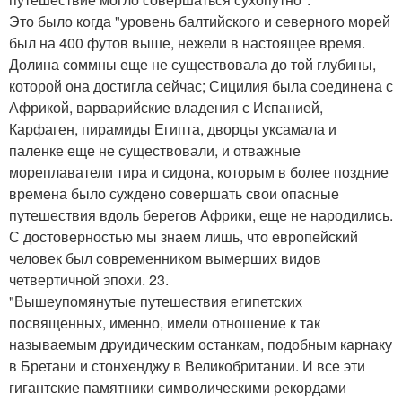
Это было когда "уровень балтийского и северного морей
был на 400 футов выше, нежели в настоящее время.
Долина соммны еще не существовала до той глубины,
которой она достигла сейчас; Сицилия была соединена с
Африкой, варварийские владения с Испанией,
Карфаген, пирамиды Египта, дворцы уксамала и
паленке еще не существовали, и отважные
мореплаватели тира и сидона, которым в более поздние
времена было суждено совершать свои опасные
путешествия вдоль берегов Африки, еще не народились.
С достоверностью мы знаем лишь, что европейский
человек был современником вымерших видов
четвертичной эпохи. 23.
"Вышеупомянутые путешествия египетских
посвященных, именно, имели отношение к так
называемым друидическим останкам, подобным карнаку
в Бретани и стонхенджу в Великобритании. И все эти
гигантские памятники символическими рекордами