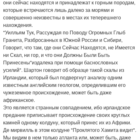
они сейчас находятся и принадлежат к горным породам,
которые встречаются лишь далеко за морями и
совершенно неизвестны в местах их теперешнего
нахождения.
"Уилльям Тук, Рассуждая по Поводу Огромных Глыб
Гранита, Разбросанных в Южной России и Сибири,
Говорит, что там, где они Сейчас Находятся, не Имеется
ни Скал, ни гор, и что они Должны Были Быть
Принесены"издалека при помощи баснословных
усилий". Шартон говорит об образце такой скалы из
Ирландии, который был подвергнут анализу одним
известным английским геологом, определившим его
чужеземное происхождение, может быть даже
африканское.
Это является странным совпадением, ибо ирландское
предание приписывает происхождение своих круглых
камней одному колдуну, который принес их из Африки.
Де мирвилль в этом колдуне "Проклятого Хамита видит".
Мы видим в нем только атланта или, может быть, даже