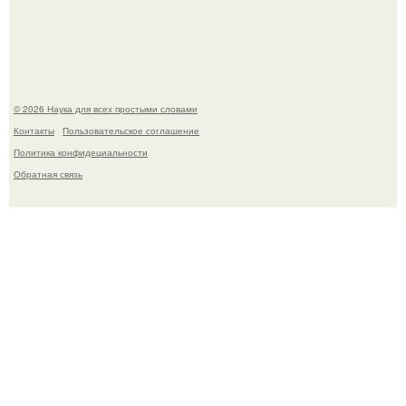
создатели фильма фактически построили одну из самых
точных визуальных моделей чёрной дыры.
© 2026 Наука для всех простыми словами
Контакты
Пользовательское соглашение
Политика конфидециальности
Обратная связь