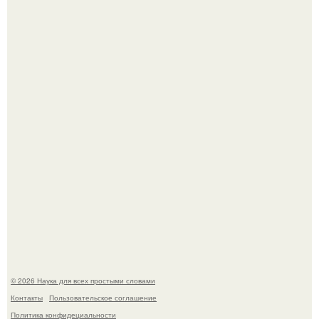
Историки рассказали, какие мифы о древней Греции нам
навязало кино.
Медь используют для хранения воды уже многие
тысячелетия.
© 2026 Наука для всех простыми словами
Контакты
Пользовательское соглашение
Политика конфидециальности