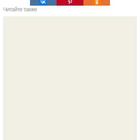
Читайте также
Исчигуаласто - лунная долина Аргентины.
В архангельской области утонул маленький ребёнок,
которого отец оставил без присмотра.