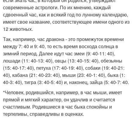
если знать час, в который он родился, утверждают
современные астрологи. По их мнению, каждый
сдвоенный час, как и всякий год по лунному календарю,
имеет свое название, соответствующее имени одного из
12 животных.
Так, например, час дракона - это промежуток времени
между 7: 40 и 9: 40, то есть время восхода солнца в
зимний период. Далее идут час змеи (9: 40-11: 40),
лошади (11: 40-13: 40), овцы (13: 40-15: 40), обезьяны
(15: 40-17: 40), петуха (17: 40-19: 40), собаки (19: 40-21:
40), кабана (21: 40-23: 40), мыши (23: 40-1: 40), быка (1:
40-3: 40), тигра (3: 40-5: 40) и, наконец, зайца (5: 40-7: 40.
"Человек, родившийся, например, в час мыши, имеет
прямой и мягкий характер, он удачлив и считается
счастливым. Родившиеся в час быка спокойны и
терпеливы, справедливы в оценках.