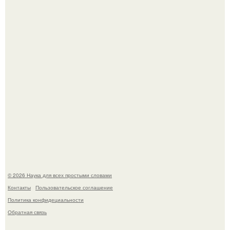
Физики существование глюбола - новой формы материи
подтвердили.
Пока вы читаете это, марсоход Curiosity поднимает
очередную порцию красной пыли. 6.
© 2026 Наука для всех простыми словами
Контакты
Пользовательское соглашение
Политика конфидециальности
Обратная связь