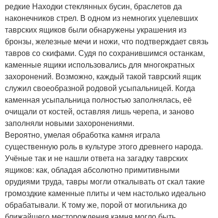
редкие Находки стеклянных бусин, браслетов да
наконечников стрел. В одном из немногих уцелевших
таврских ящиков были обнаружены украшения из
бронзы, железные мечи и ножи, что подтверждает связь
тавров со скифами. Судя по сохранившимся останкам,
каменные ящики использовались для многократных
захоронений. Возможно, каждый такой таврский ящик
служил своеобразной родовой усыпальницей. Когда
каменная усыпальница полностью заполнялась, её
очищали от костей, оставляя лишь черепа, и заново
заполняли новыми захоронениями.
Вероятно, умелая обработка камня играла
существенную роль в культуре этого древнего народа.
Учёные так и не нашли ответа на загадку таврских
ящиков: как, обладая абсолютно примитивными
орудиями труда, тавры могли откалывать от скал такие
громоздкие каменные плиты и чем настолько идеально
обрабатывали. К тому же, порой от могильника до
ближайшего месторождения камня могло быть