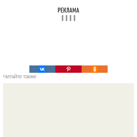
Читайте также
Философия Толстого. Философские идеи в творчестве Л.