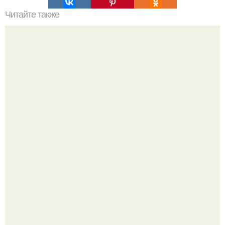
Читайте также
В Австралии модель совратила подростка и попала под
суд.
В сеть просочились свежие кадры со съёмок