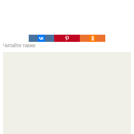
Читайте также
Алексей Ананенко Валерий Беспалов и Борис Баранов.
Забытые герои. Чернобыльские дайверы.