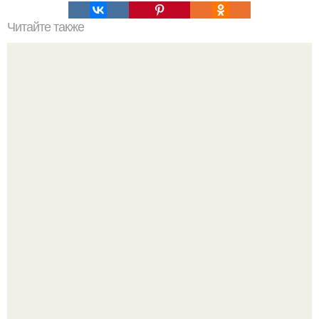
Читайте также
Стоунхендж в озере Мичиган.
Голливуд умеет не только играть роли, но и болеть по-
настоящему.