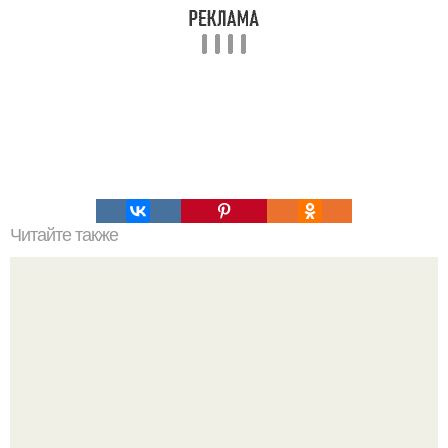
Читайте также
Мифические птицы. В мифологии разных стран большое
место занимают образы птиц.