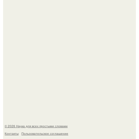
53-Летняя Джоке - одна из многих женщин, которым
помог фонд Spijt van Tattoo, основанный в Роттердаме.
Пока зрители восхищались эффектной картинкой,
создатели фильма фактически построили одну из самых
точных визуальных моделей чёрной дыры.
© 2026 Наука для всех простыми словами
Контакты
Пользовательское соглашение