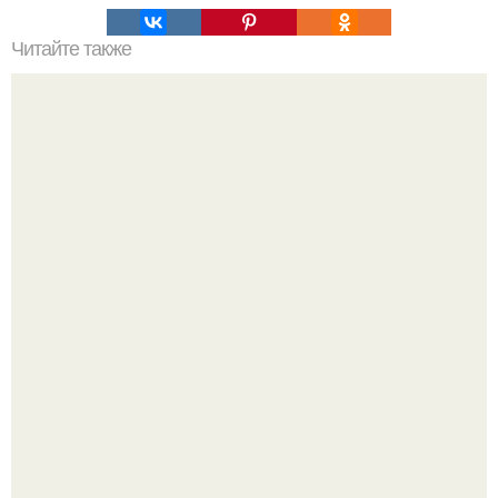
Читайте также
45-Летний Стивен ипполито регулярно снимает млечный
путь и был приятно удивлен, обнаружив на одной из
идеальных фотографий тюленя.