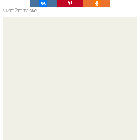
Читайте также
Как интересно и с пользой провести время в интернете.
10 сайтов, которые помогут провести время в интернете
с пользой.