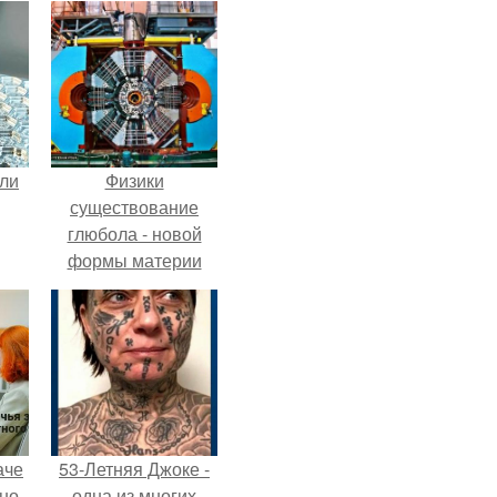
али
Физики
существование
глюбола - новой
формы материи
подтвердили.
аче
53-Летняя Джоке -
нно
одна из многих