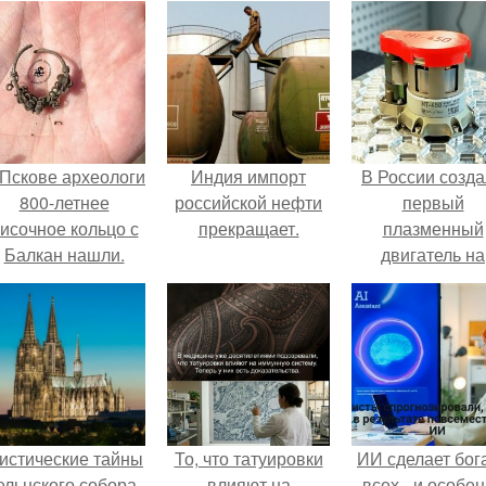
 Пскове археологи
Индия импорт
В России созд
800-летнее
российской нефти
первый
исочное кольцо с
прекращает.
плазменный
Балкан нашли.
двигатель на
криптоне.
истические тайны
То, что татуировки
ИИ сделает бог
ельнского собора.
влияют на
всех - и особе