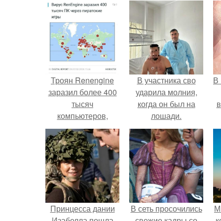
Троян Renengine
В участника сво
В
заразил более 400
ударила молния,
тысяч
когда он был на
в
компьютеров,
лошади.
включая Россию.
Принцесса дании
В сеть просочились
М
Изабелла пошла
свежие кадры со
к