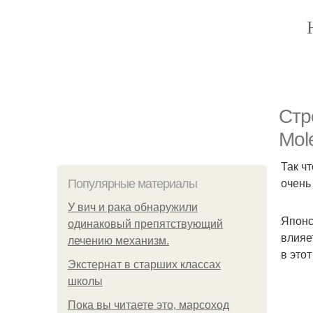
Стр
Mole
Так ч
очень
Популярные материалы
У вич и рака обнаружили
Японс
одинаковый препятствующий
влияе
лечению механизм.
в это
Экстернат в старших классах
школы
Пока вы читаете это, марсоход