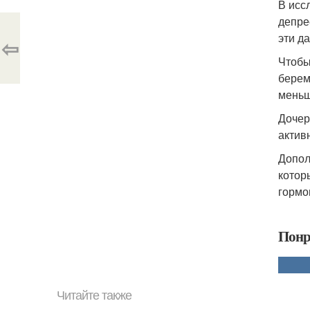
В исс
депре
эти д
⇦
Чтобы
берем
меньш
Дочер
актив
Допол
котор
гормо
Понр
Читайте также