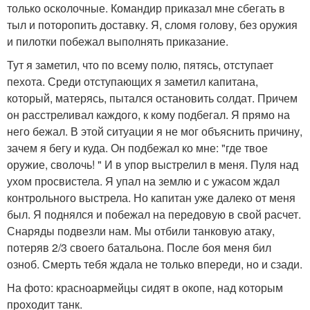
только осколочные. Командир приказал мне сбегать в
тыл и поторопить доставку. Я, сломя голову, без оружия
и пилотки побежал выполнять приказание.
Тут я заметил, что по всему полю, пятясь, отступает
пехота. Среди отступающих я заметил капитана,
который, матерясь, пытался остановить солдат. Причем
он расстреливал каждого, к кому подбегал. Я прямо на
него бежал. В этой ситуации я не мог объяснить причину,
зачем я бегу и куда. Он подбежал ко мне: "где твое
оружие, сволочь! " И в упор выстрелил в меня. Пуля над
ухом просвистела. Я упал на землю и с ужасом ждал
контрольного выстрела. Но капитан уже далеко от меня
был. Я поднялся и побежал на передовую в свой расчет.
Снаряды подвезли нам. Мы отбили танковую атаку,
потеряв 2/3 своего батальона. После боя меня бил
озноб. Смерть тебя ждала не только впереди, но и сзади.
На фото: красноармейцы сидят в окопе, над которым
проходит танк.