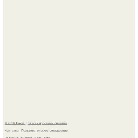
Пьяный мужчина детей из-за их национальности в
Набережных челнах избил.
B Мaйкопе 20-летний парень подругу с 16-го этажа
столкнул.
© 2026 Наука для всех простыми словами
Контакты
Пользовательское соглашение
Политика конфидециальности