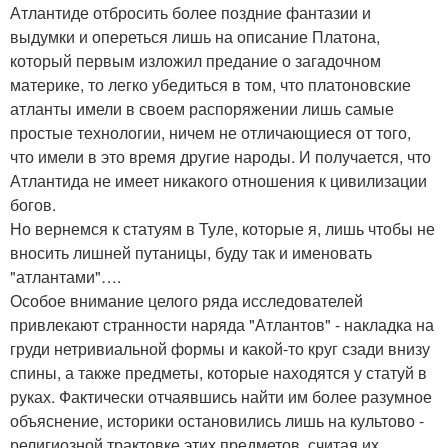
Атлантиде отбросить более поздние фантазии и
выдумки и опереться лишь на описание Платона,
который первым изложил предание о загадочном
материке, то легко убедиться в том, что платоновские
атланты имели в своем распоряжении лишь самые
простые технологии, ничем не отличающиеся от того,
что имели в это время другие народы. И получается, что
Атлантида не имеет никакого отношения к цивилизации
богов.
Но вернемся к статуям в Туле, которые я, лишь чтобы не
вносить лишней путаницы, буду так и именовать
"атлантами"….
Особое внимание целого ряда исследователей
привлекают странности наряда "Атлантов" - накладка на
груди нетривиальной формы и какой-то круг сзади внизу
спины, а также предметы, которые находятся у статуй в
руках. Фактически отчаявшись найти им более разумное
объяснение, историки остановились лишь на культово -
религиозной трактовке этих предметов, считая их