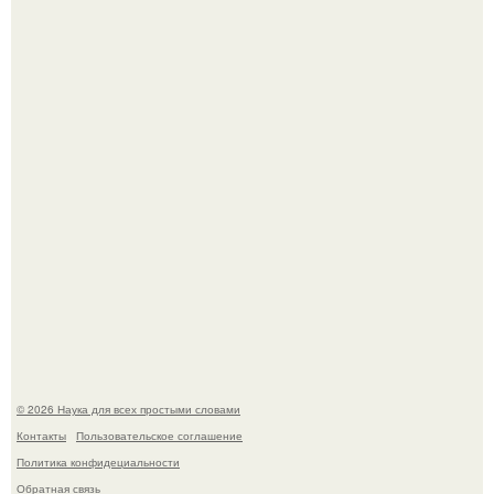
В геноме человека обнаружили следы неизвестных
видов древних предков.
История земли: легенды о двух солнцах.
© 2026 Наука для всех простыми словами
Контакты
Пользовательское соглашение
Политика конфидециальности
Обратная связь