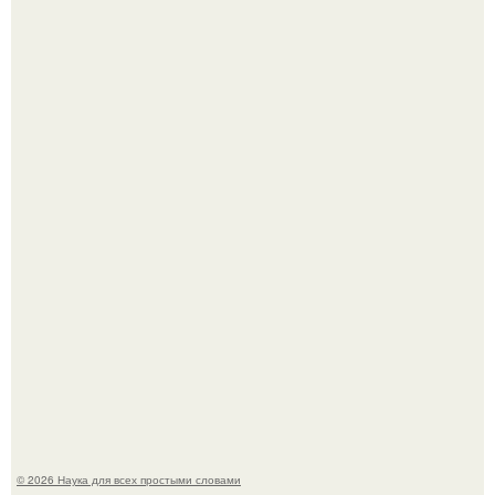
Язык дятла - необычный природный механизм.
Вихревые микро - ГЭС на реке с малым перепадом
высоты: вода закручивается в бетонной камере и
вращает вертикальную турбину.
© 2026 Наука для всех простыми словами