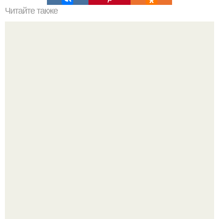
Читайте также
Загадки археологии, из-за которых ученые в
растерянности.
Поклонникам матчи есть о чём переживать.