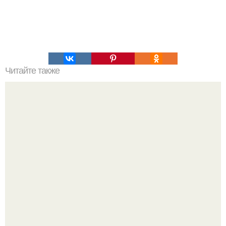
Читайте также
Философия Толстого. Философские идеи в творчестве Л.
Н. Толстого.