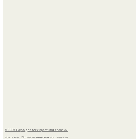
Агент фбр украл $1 млн в крипте, запомнив сид - фразы
из дела, и советовался с Chatgpt, как их потратить.
Пока зрители восхищались эффектной картинкой,
создатели фильма фактически построили одну из самых
точных визуальных моделей чёрной дыры.
© 2026 Наука для всех простыми словами
Контакты
Пользовательское соглашение