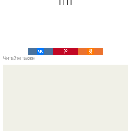
Читайте также
Алексей Ананенко Валерий Беспалов и Борис Баранов.
Забытые герои. Чернобыльские дайверы.