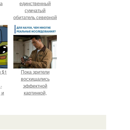
га
единственный
сумчатый
обитатель северной
америки.
 $1
Пока зрители
,
восхищались
-
эффектной
 и
картинкой,
с
создатели фильма
х
фактически
построили одну из
самых точных
визуальных