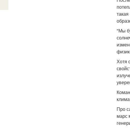
потеп
такая
образ
"Мы б
солне
измен
физик
Хотя 
свойс
излуч
увере
Коман
клима
Про с
марс 
генер