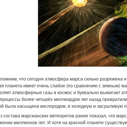
помним, что сегодня атмосфера марса сильно разрежена и н
ая планета имеет очень слабое (по сравнению с земным) ма
вляет атмосферные газы в космос и буквально выжигает ат
 процессы более четырёх миллиардов лет назад превратили
ой была насыщена кислородом, в холодную и засушливую 
з состава марсианских метеоритов ранее показал, что мар
жении миллионов лет. И хотя на красной планете существу