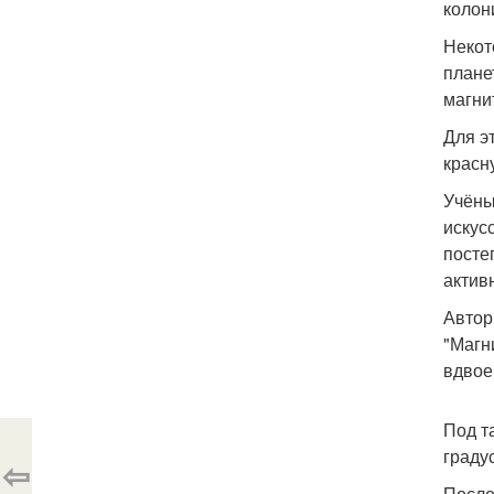
колон
Некот
плане
магни
Для э
красн
Учёны
искус
посте
актив
Автор
"Магн
вдвое
Под т
граду
⇦
После