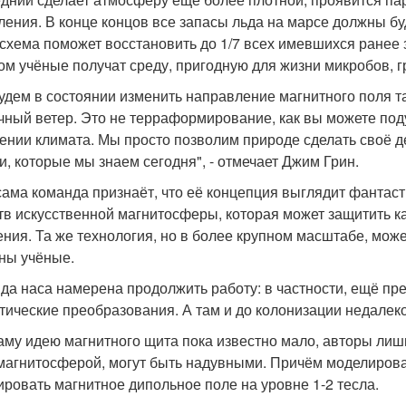
ления. В конце концов все запасы льда на марсе должны бу
 схема поможет восстановить до 1/7 всех имевшихся ранее 
ом учёные получат среду, пригодную для жизни микробов, г
удем в состоянии изменить направление магнитного поля та
чный ветер. Это не терраформирование, как вы можете под
ении климата. Мы просто позволим природе сделать своё де
и, которые мы знаем сегодня", - отмечает Джим Грин.
сама команда признаёт, что её концепция выглядит фантас
тв искусственной магнитосферы, которая может защитить ка
ения. Та же технология, но в более крупном масштабе, мож
ны учёные.
да наса намерена продолжить работу: в частности, ещё пре
тические преобразования. А там и до колонизации недалеко
аму идею магнитного щита пока известно мало, авторы лиш
магнитосферой, могут быть надувными. Причём моделирован
ировать магнитное дипольное поле на уровне 1-2 тесла.