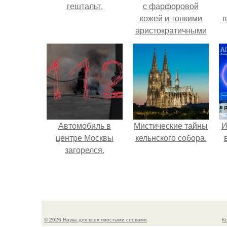
гештальт.
с фарфоровой
кожей и тонкими
в
аристократичными
чертами, эль
выглядит так, будто
сошла с полотна
художника.
Автомобиль в
Мистические тайны
И
центре Москвы
кельнского собора.
загорелся.
© 2026 Наука для всех простыми словами
К