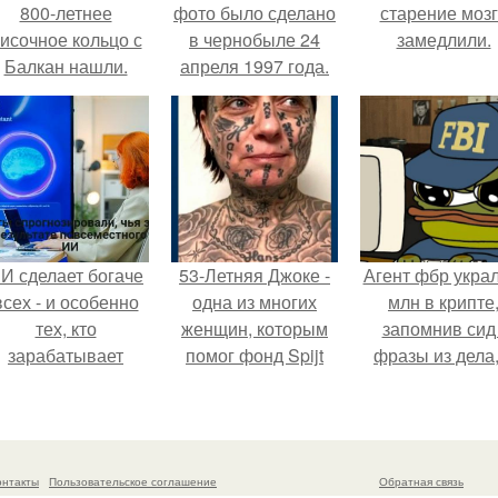
800-летнее
фото было сделано
старение моз
исочное кольцо с
в чернобыле 24
замедлили.
Балкан нашли.
апреля 1997 года.
И сделает богаче
53-Летняя Джоке -
Агент фбр украл
всех - и особенно
одна из многих
млн в крипте
тех, кто
женщин, которым
запомнив сид 
зарабатывает
помог фонд Spijt
фразы из дела,
меньше всего.
van Tattoo,
советовался 
основанный в
Chatgpt, как и
Роттердаме.
потратить.
онтакты
Пользовательское соглашение
Обратная связь