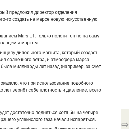
орый предложил директор отделения
его-то создать на марсе новую искусственную
ванием Mars L1, только полетит он не на саму
солнцем и марсом.
инципу дипольного магнита, который создаст
вия солнечного ветра, и атмосфера марса
 была миллиарды лет назад (например, за счёт
оказало, что при использование подобного
о лет вернёт себе плотность и давление, всего
удет достаточно подняться хотя бы на четыре
рзшего углекислого газа начали испаряться.
⇨
рниковый эффект, который ускорит процессы