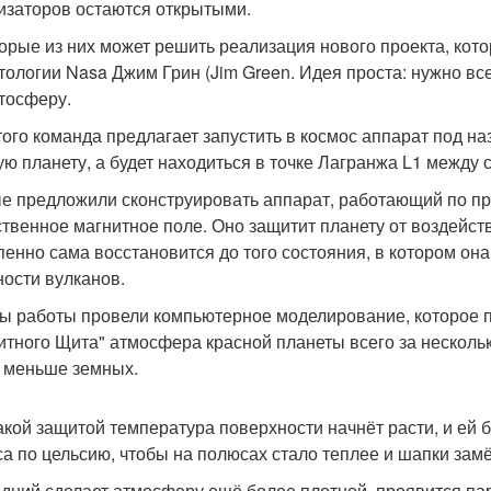
изаторов остаются открытыми.
орые из них может решить реализация нового проекта, кот
тологии Nasa Джим Грин (Jim Green. Идея проста: нужно вс
тосферу.
того команда предлагает запустить в космос аппарат под наз
ую планету, а будет находиться в точке Лагранжа L1 между 
е предложили сконструировать аппарат, работающий по пр
ственное магнитное поле. Оно защитит планету от воздейст
пенно сама восстановится до того состояния, в котором она
ности вулканов.
ы работы провели компьютерное моделирование, которое п
итного Щита" атмосфера красной планеты всего за нескольк
 меньше земных.
акой защитой температура поверхности начнёт расти, и ей б
са по цельсию, чтобы на полюсах стало теплее и шапки замё
дний сделает атмосферу ещё более плотной, проявится па