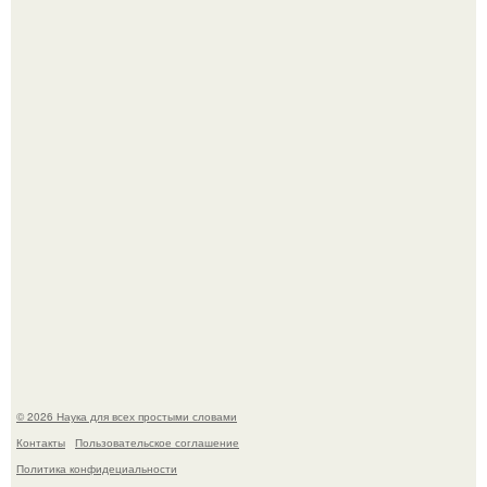
33-Летняя Алиша макдугалл принимала препараты для
похудения на фоне полиэндокринного метаболического
овариального синдрома.
B Мaйкопе 20-летний парень подругу с 16-го этажа
столкнул.
© 2026 Наука для всех простыми словами
Контакты
Пользовательское соглашение
Политика конфидециальности