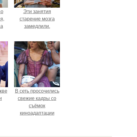
во
Эти занятия
я,
старение мозга
на
замедлили.
кве
В сеть просочились
и
свежие кадры со
съёмок
киноадаптации
"Рапунцель", и всё
внимание
моментально