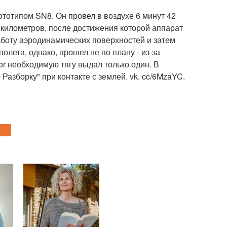
тотипом SN8. Он провел в воздухе 6 минут 42
 километров, после достижения которой аппарат
боту аэродинамических поверхностей и затем
олета, однако, прошел не по плану - из-за
or необходимую тягу выдал только один. В
азборку" при контакте с землей. vk. cc/6MzaYC.