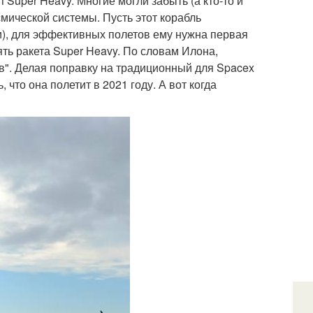
п Super Heavy. Многие могли забыть (а кто-то и
осмической системы. Пусть этот корабль
ки), для эффективных полетов ему нужна первая
ять ракета Super Heavy. По словам Илона,
в". Делая поправку на традиционный для Spacex
что она полетит в 2021 году. А вот когда