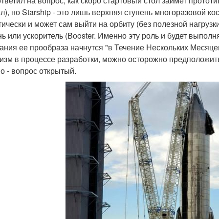
ответил на вопрос, как скоро стартовый стол займет прототи
ал), но Starship - это лишь верхняя ступень многоразовой к
тически и может сам выйти на орбиту (без полезной нагруз
нь или ускоритель (Booster. Именно эту роль и будет выполн
ания ее прообраза начнутся "в Течение Нескольких Месяце
изм в процессе разработки, можно осторожно предположить, 
о - вопрос открытый.