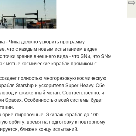
⇨
ка - Чика должно ускорить программу
олее, что с каждым новым испытанием виден
с точки зрения внешнего вида - что SN8, что SN9
как мятые космические корабли прямиком с
 создает полностью многоразовую космическую
рабля Starship и ускорителя Super Heavy. Обе
лород и сжиженный метан. Соответственно, и
тки Spacex. Особенностью всей системы будет
тации.
ко ориентировочные. Экипаж корабля до 100
ную орбиту, время на подготовку к повторному
ируется, ближе к концу испытаний.