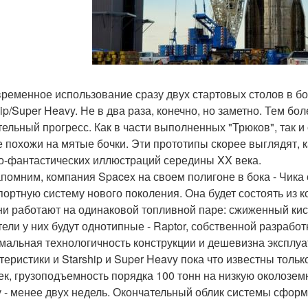
ременное использование сразу двух стартовых столов в бо
hip/Super Heavy. Не в два раза, конечно, но заметно. Тем б
тельный прогресс. Как в части выполненных "Трюков", так и 
е похожи на мятые бочки. Эти прототипы скорее выглядят, 
о-фантастических иллюстраций середины XX века.
помним, компания Spacex на своем полигоне в бока - Чика
портную систему нового поколения. Она будет состоять из ко
ни работают на одинаковой топливной паре: сжиженный кис
тели у них будут однотипные - Raptor, собственной разрабо
мальная технологичность конструкции и дешевизна эксплуа
теристики и Starship и Super Heavy пока что известны толь
ек, грузоподъемность порядка 100 тонн на низкую околозем
у - менее двух недель. Окончательный облик системы сформ