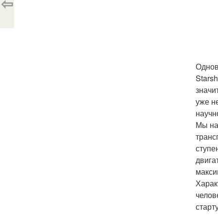
⇦
Однов
Stars
значи
уже н
научн
Мы на
транс
ступе
двига
макси
Харак
челов
старт