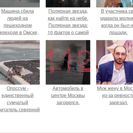
Машина сбила
Полярная звезда,
В участника с
людей на
как найти на небе.
ударила молни
пешеходном
Полярная звезда:
когда он был 
ереходе в Омске,
10 фактов о самой
лошади.
пострадали 8
известной звезде
человек.
ночного неба.
Опоссум -
Автомобиль в
Mуж жену в Мос
единственный
центре Москвы
из-за ревност
сумчатый
загорелся.
зарезал.
битатель северной
америки.