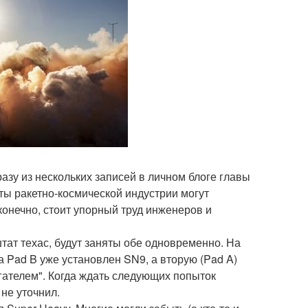
зу из нескольких записей в личном блоге главы
ы ракетно-космической индустрии могут
конечно, стоит упорный труд инженеров и
тат техас, будут заняты обе одновременно. На
а Pad B уже установлен SN9, а вторую (Pad A)
гателем". Когда ждать следующих попыток
не уточнил.