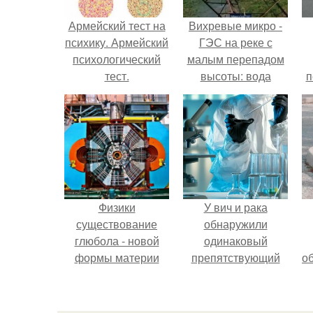
Армейский тест на
Вихревые микро -
психику. Армейский
ГЭС на реке с
психологический
малым перепадом
тест.
высоты: вода
п
закручивается в
бетонной камере и
вращает
вертикальную
турбину.
Физики
У вич и рака
существование
обнаружили
глюбола - новой
одинаковый
формы материи
препятствующий
о
подтвердили.
лечению механизм.