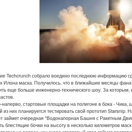
ие Techcrunch собрало воедино последнюю информацию сра
x Илона маска. Получилось, что в ближайшие месяцы фанат
ить еще больше инженерно-технического шоу. За которым, 
иастов.
-наперво, стартовые площадки на полигоне в бока - Чика, ш
й из них планируется тестировать свой прототип Starsnip. Н
от займет очередная "Водонапорная Башня с Ракетным Дви
ть блестящие бочки на высоту в несколько километров маск 