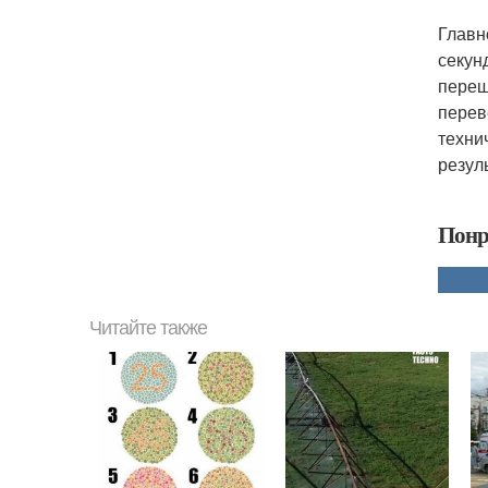
Главн
секун
переш
перев
техни
резул
Понр
Читайте также