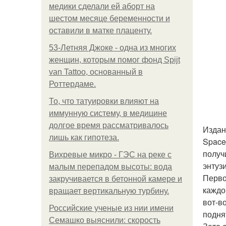
медики сделали ей аборт на
шестом месяце беременности и
оставили в матке плаценту.
53-Летняя Джоке - одна из многих
женщин, которым помог фонд Spijt
van Tattoo, основанный в
Роттердаме.
То, что татуировки влияют на
иммунную систему, в медицине
долгое время рассматривалось
Издан
лишь как гипотеза.
Space
получ
Вихревые микро - ГЭС на реке с
энтуз
малым перепадом высоты: вода
Перво
закручивается в бетонной камере и
каждо
вращает вертикальную турбину.
вот-в
Российские ученые из нии имени
подня
Семашко выяснили: скорость