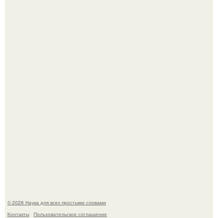
Принцесса дании Изабелла пошла служить в армию.
Мистические тайны кельнского собора.
© 2026 Наука для всех простыми словами
Контакты
Пользовательское соглашение