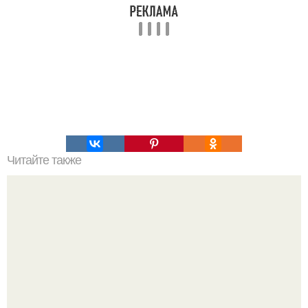
Читайте также
Учимся красиво "Бить" словами - 27 нестандартных
ответов.