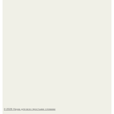
На этом фото легендарный наклон форварда в
исполнении Майкла Джексона и его танцоров,
бросающий вызов возможностям человеческого тела.
Шкoльницa легла в больницу с кишечной инфекцией, а
выписалась с вич и гепатитом с.
© 2026 Наука для всех простыми словами