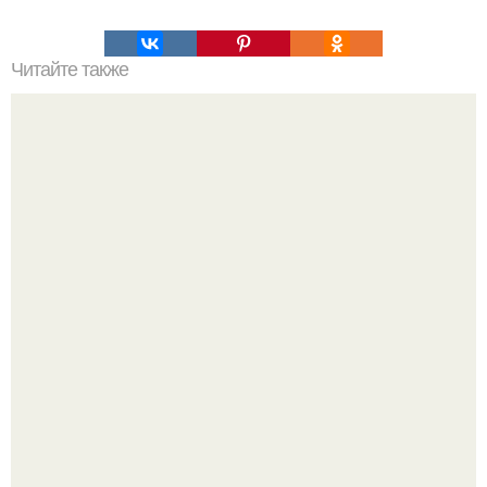
Читайте также
Тайна ордена тамплиеров.
Эти занятия старение мозга замедлили.