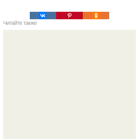
Читайте также
Ученые найшли 600-летнего мумифицированного
монгольского монаха в "Глубокой Медитации",
невероятно, но у него в руке был.