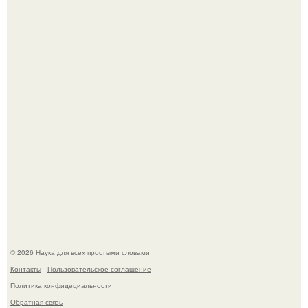
В Пскове археологи 800-летнее височное кольцо с
Балкан нашли.
Эти занятия старение мозга замедлили.
© 2026 Наука для всех простыми словами
Контакты
Пользовательское соглашение
Политика конфидециальности
Обратная связь