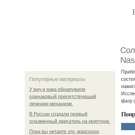
Сол
Nas
Прибл
состо
Популярные материалы
навиг
У вич и рака обнаружили
Иссле
одинаковый препятствующий
фазу 
лечению механизм.
Понр
В России создали первый
плазменный двигатель на криптоне.
Пока вы читаете это, марсоход