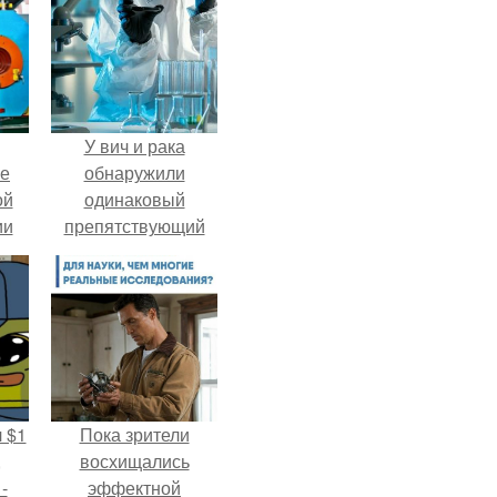
У вич и рака
ие
обнаружили
ой
одинаковый
ии
препятствующий
.
лечению механизм.
 $1
Пока зрители
,
восхищались
-
эффектной