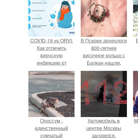
COVID-19 vs ORVI:
В Пскове археологи
Как отличить
800-летнее
вирусную
височное кольцо с
инфекцию от
Балкан нашли.
коронавируса
Опоссум -
Автомобиль в
M
единственный
центре Москвы
сумчатый
загорелся.