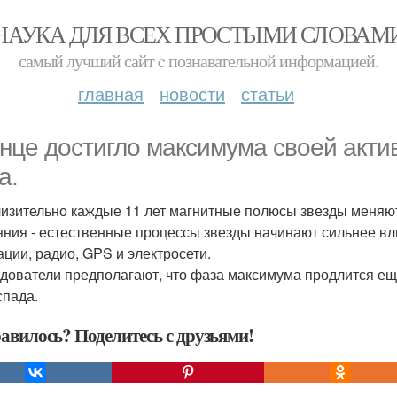
НАУКА ДЛЯ ВСЕХ ПРОСТЫМИ СЛОВАМ
самый лучший сайт c познавательной информацией.
главная
новости
статьи
нце достигло максимума своей акти
a.
изительно каждые 11 лет магнитные полюсы звезды меняют
яния - естественные процессы звезды начинают сильнее вли
ации, радио, GPS и электросети.
дователи предполагают, что фаза максимума продлится ещё
спада.
авилось? Поделитесь с друзьями!