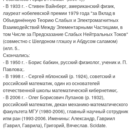
- В 1933 г. - Стивен Вайнберг, американский физик,
лауреат нобелевской премии 1979 года "за Вклад в
Объединённую Теорию Слабых и Электромагнитных
Взаимодействий Между Элементарными Частицами, в
том Числе за Предсказание Слабых Нейтральных Токов"
(совместно с Шелдоном глэшоу и Абдусом саламом)
(илл. 5..
Скончались:
- В 1950 г. - Борис бабкин, русский физиолог, ученик и. П.
Павлова;.
- В 1998 г. - Сергей яблонский (р. 1924), советский и
российский математик, один из основателей
отечественной школы математической кибернетики;.
- В 2006 г. - Олег Борисович Лупанов (р. 1932),
российский математик, декан механико-математического
факультета МГУ (1980-2006), главный научный сотрудник
ипм ран (1993-2006. Именины: Александр, Гавриил
(Гаврил, Гаврила), Григорий, Вячеслав. Scidate.