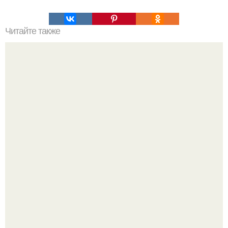
Читайте также
Это невероятное фото было сделано в чернобыле 24
апреля 1997 года.