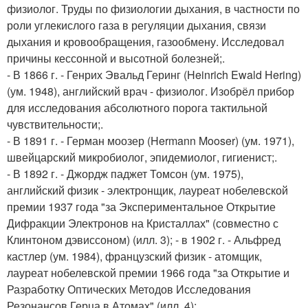
физиолог. Труды по физиологии дыхания, в частности по
роли углекислого газа в регуляции дыхания, связи
дыхания и кровообращения, газообмену. Исследовал
причины кессонной и высотной болезней;.
- В 1866 г. - Генрих Эвальд Геринг (Heinrich Ewald Hering)
(ум. 1948), английский врач - физиолог. Изобрёл прибор
для исследования абсолютного порога тактильной
чувствительности;.
- В 1891 г. - Герман моозер (Hermann Mooser) (ум. 1971),
швейцарский микробиолог, эпидемиолог, гигиенист;.
- В 1892 г. - Джордж паджет Томсон (ум. 1975),
английский физик - электронщик, лауреат нобелевской
премии 1937 года "за Экспериментальное Открытие
Дифракции Электронов на Кристаллах" (совместно с
Клинтоном дэвиссоном) (илл. 3); - в 1902 г. - Альфред
кастлер (ум. 1984), французский физик - атомщик,
лауреат нобелевской премии 1966 года "за Открытие и
Разработку Оптических Методов Исследования
Резонансов Герца в Атомах" (илл. 4);.