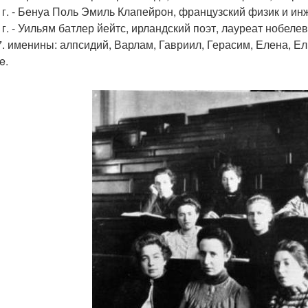
4 г. - Бенуа Поль Эмиль Клапейрон, французский физик и инже
 г. - Уильям батлер йейтс, ирландский поэт, лауреат нобеле
 7. именины: алпсидий, Варлам, Гавриил, Герасим, Елена, Е
e.