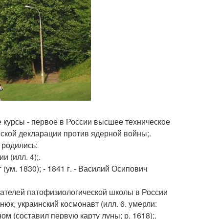
ие курсы - первое в России высшее техническое
ийской декларации против ядерной войны;.
. родились:
и (илл. 4);.
(ум. 1830); - 1841 г. - Василий Осипович
оздателей патофизиологической школы в России
енюк, украинский космонавт (илл. 6. умерли:
ом (составил первую карту луны; р. 1618);.