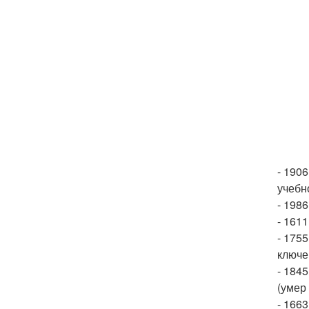
- 190
учебн
- 1986
- 1611
- 1755
ключев
- 184
(умер 
- 166