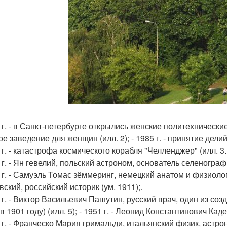
6 г. - в Санкт-петербурге открылись женские политехническ
ое заведение для женщин (илл. 2); - 1985 г. - принятие дел
 г. - катастрофа космического корабля "Челленджер" (илл. 3
 г. - Ян гевелий, польский астроном, основатель селенографи
 г. - Самуэль Томас зёммеринг, немецкий анатом и физиолог 
ский, российский историк (ум. 1911);.
5 г. - Виктор Васильевич Пашутин, русский врач, один из с
в 1901 году) (илл. 5); - 1951 г. - Леонид Константинович Кад
3 г. - Франческо Мария гримальди, итальянский физик, астрон