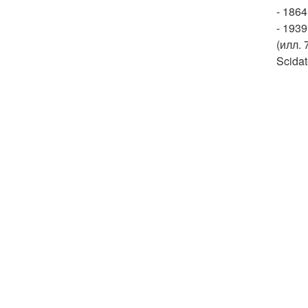
- 186
- 1939
(илл.
Scidat