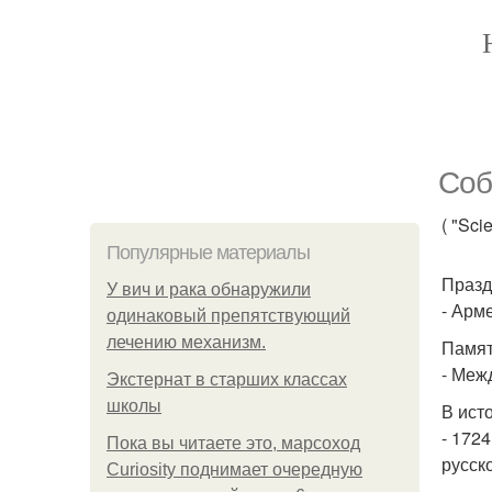
Соб
( "Sci
Популярные материалы
Празд
У вич и рака обнаружили
- Арм
одинаковый препятствующий
лечению механизм.
Памят
- Меж
Экстернат в старших классах
школы
В ист
- 1724
Пока вы читаете это, марсоход
русск
Curiosity поднимает очередную