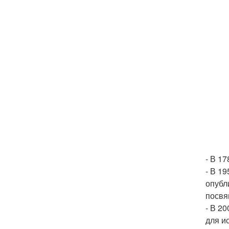
- В 1
- В 19
опубл
посвя
- В 2
для и