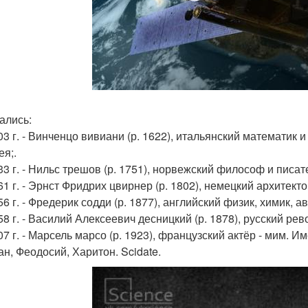
ались:
703 г. - Винченцо вивиани (р. 1622), итальянский математик 
ея;.
833 г. - Нильс трешов (р. 1751), норвежский философ и писат
61 г. - Эрнст Фридрих цвирнер (р. 1802), немецкий архитекто
56 г. - Фредерик содди (р. 1877), английский физик, химик, 
958 г. - Василий Алексеевич десницкий (р. 1878), русский р
007 г. - Марсель марсо (р. 1923), французский актёр - мим. 
н, Феодосий, Харитон. Scidate.