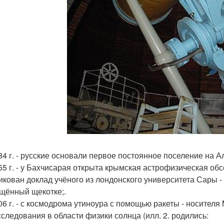
784 г. - русские основали первое постоянное поселение на Ал
55 г. - у Бахчисарая открыта крымская астрофизическая обсер
икован доклад учёного из лондонского университета Сары - 
щённый щекотке;.
006 г. - с космодрома утиноура с помощью ракеты - носителя
сследования в области физики солнца (илл. 2. родились: