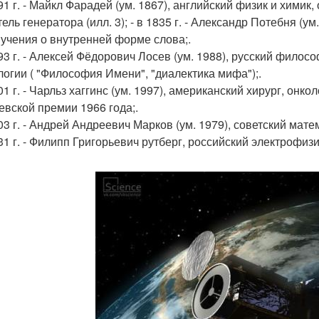
791 г. - Майкл Фарадей (ум. 1867), английский физик и хими
ель генератора (илл. 3); - в 1835 г. - Александр Потебня (ум
 учения о внутренней форме слова;.
893 г. - Алексей Фёдорович Лосев (ум. 1988), русский филос
огии ( "Философия Имени", "диалектика мифа");.
01 г. - Чарльз хаггинс (ум. 1997), американский хирург, онк
евской премии 1966 года;.
03 г. - Андрей Андреевич Марков (ум. 1979), советский матема
931 г. - Филипп Григорьевич рутберг, российский электрофиз