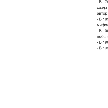
- В 1
создат
автор
- В 1
мифол
- В 19
нобел
- В 19
- В 1