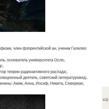
и физик, член флорентийской ан, ученик Галилео
ель, основатель университета Осло;.
р;.
автор теории радиоактивного распада;.
еволюционный деятель, советский литературовед;.
Именины: Аким, Анна, Иосиф, Никита, Севериан,
⇨