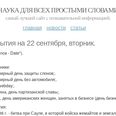
НАУКА ДЛЯ ВСЕХ ПРОСТЫМИ СЛОВАМ
самый лучший сайт c познавательной информацией.
главная
новости
статьи
ытия на 22 сентября, вторник.
ence - Date").
ники:
мирный день защиты слонов;.
мирный день без автомобиля;.
webday;.
аина, день партизанской славы;.
, день американских женщин, занятых в бизнесе (день бизн
ия:
236 г. - битва при Сауле, в которой войска жемайтов и зем