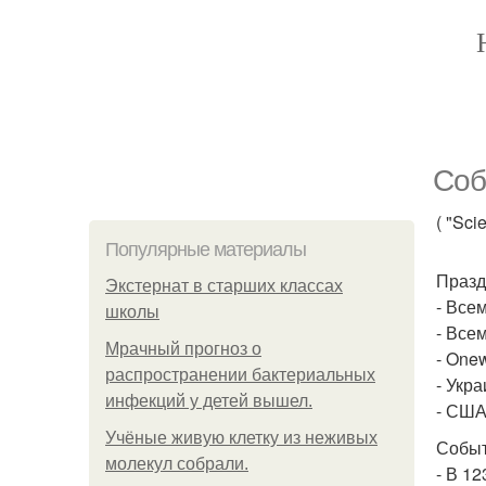
Соб
( "Sci
Популярные материалы
Празд
Экстернат в старших классах
- Все
школы
- Все
Мрачный прогноз о
- One
распространении бактериальных
- Укр
инфекций у детей вышел.
- США
Учёные живую клетку из неживых
Событ
молекул собрали.
- В 1