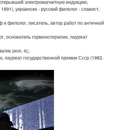
к, открывший электромагнитную индукцию,
. 1891), украинско - русский филолог - славист,
оф и филолог, писатель, автор работ по античной
олог, основатель гормонотерапии, лауреат
тик (илл. 4);.
ик, лауреат государственной премии Ссср (1982.