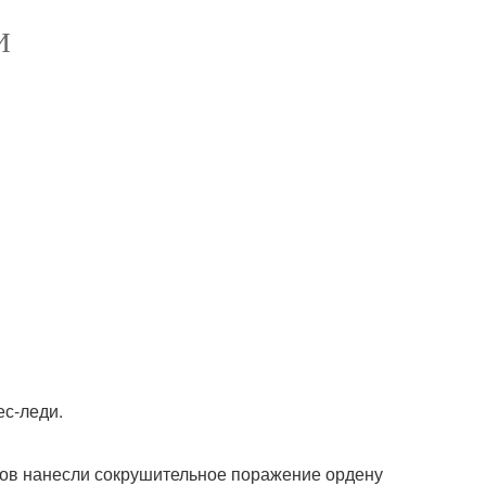
И
ес-леди.
галов нанесли сокрушительное поражение ордену