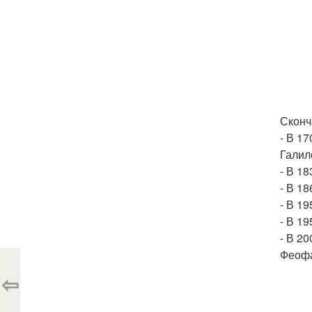
Сконч
- В 1
Галил
- В 1
- В 18
- В 19
- В 1
- В 2
Феофа
⇦