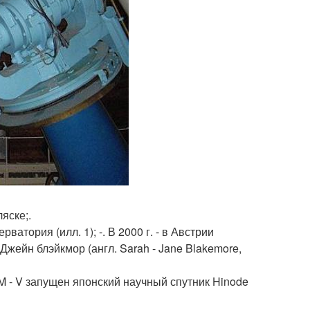
яске;.
ватория (илл. 1); -. В 2000 г. - в Австрии
Джейн блэйкмор (англ. Sarah - Jane Blakemore,
 M - V запущен японский научный спутник Hinode