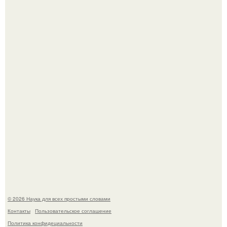
Пока зрители восхищались эффектной картинкой,
создатели фильма фактически построили одну из самых
точных визуальных моделей чёрной дыры.
На этом фото легендарный наклон форварда в
исполнении Майкла Джексона и его танцоров,
бросающий вызов возможностям человеческого тела.
© 2026 Наука для всех простыми словами
Контакты
Пользовательское соглашение
Политика конфидециальности