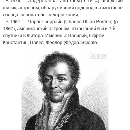
- В 1874 г. - Андерс Йонас ангстрем (р. 1814), шведский
физик, астроном, обнаруживший водород в атмосфере
солнца, основатель спектроскопии;.
- В 1951 г. - Чарльз перрайн (Charles Dillon Perrine) (р.
1867), американский астроном, открывший 6-й и 7-й
спутники Юпитера. Именины: Василий, Ефрем,
Константин, Павел, Феодор (Фёдор. Scidate.