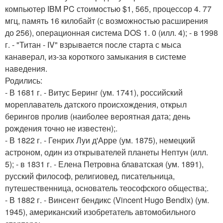
компьютер IBM PC стоимостью $1, 565, процессор 4. 77
мгц, память 16 килобайт (с возможностью расширения
до 256), операционная система DOS 1. 0 (илл. 4); - в 1998
г. - "Титан - IV" взрывается после старта с мыса
канаверал, из-за короткого замыкания в системе
наведения.
Родились:
- В 1681 г. - Витус Беринг (ум. 1741), российский
мореплаватель датского происхождения, открыл
берингов пролив (наиболее вероятная дата; день
рождения точно не известен);.
- В 1822 г. - Генрих Луи д'Арре (ум. 1875), немецкий
астроном, один из открывателей планеты Нептун (илл.
5); - в 1831 г. - Елена Петровна блаватская (ум. 1891),
русский философ, религиовед, писательница,
путешественница, основатель теософского общества;.
- В 1882 г. - Винсент бендикс (Vincent Hugo Bendix) (ум.
1945), американский изобретатель автомобильного