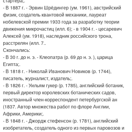
стартера;.
- В 1887 г. - Эрвин Шрёдингер (ум. 1961), австрийский
физик, создатель квантовой механики, лауреат
нобелевской премии 1933 года за разработку теории
движения микрочастиц (илл. 6); - в 1904 г. - цесаревич
Алексей (ум. 1918), наследник российского трона,
расстрелян (илл. 7..
Скончались:
- В 30 г. до н. э. - Клеопатра (р. 69 до н. э. ), царица
Египта;.
- В 1818 г. - Николай Иванович Новиков (р. 1744),
писатель, журналист, издатель;.
- В 1826 г. - Уильям гукер (р. 1785), английский ботаник,
первый директор королевских ботанических садов,
иностранный член-корреспондент петербургской ан
(1837. Автор множества работ по флоре Англии,
Африки, Америки;.
- В 1848 г. - Джордж стефенсон (р. 1781), английский
изобретатель, создатель одного из первых паровозов и