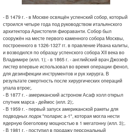
- В 1479 г. - в Москве освящён успенский собор, который
строился четыре года под руководством итальянского
архитектора Аристотеля фиораванти. Собор был
сооружён на месте первого каменного собора Москвы,
построенного в 1326-1327 гг. в правление Ивана калиты,
и возводился по образцу успенского собора XII века во
Владимире (илл. 1); - в 1865 г. - английский врач Джозеф
листер впервые использовал во время операции фенол,
для дезинфекции инструментов и рук хирурга. В
результате смертность после хирургических операций
упала втрое;.
- В 1877 г. - американский астроном Асаф холл открыл
спутник марса - деймос (илл. 2);.
- В 1959 г. - первый запуск американской ракеты для
подводных лодок "поларис а-1", которая могла нести
ядерную боеголовку мощностью в 1 мегатонну (илл. 3);.
- В 1981 г. - поступил в продажу персональный