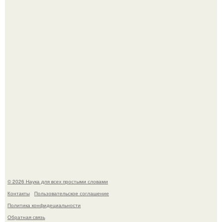
История земли: легенды о двух солнцах.
B Мaйкопе 20-летний парень подругу с 16-го этажа
столкнул.
© 2026 Наука для всех простыми словами
Контакты
Пользовательское соглашение
Политика конфидециальности
Обратная связь