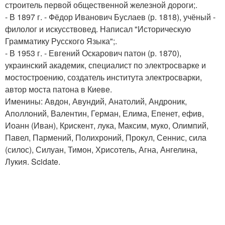
строитель первой общественной железной дороги;.
- В 1897 г. - Фёдор Иванович Буслаев (р. 1818), учёный -
филолог и искусствовед. Написал "Историческую
Грамматику Русского Языка";.
- В 1953 г. - Евгений Оскарович патон (р. 1870),
украинский академик, специалист по электросварке и
мостостроению, создатель института электросварки,
автор моста патона в Киеве.
Именины: Авдон, Авундий, Анатолий, Андроник,
Аполлоний, Валентин, Герман, Елима, Епенет, ефив,
Иоанн (Иван), Крискент, лука, Максим, муко, Олимпий,
Павел, Пармений, Полихроний, Прокул, Сеннис, сила
(силос), Силуан, Тимон, Хрисотель, Агна, Ангелина,
Лукия. Scidate.