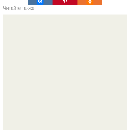
Читайте также
В Калмыкии мать с 4-месячным сыном расправилась.
Универсальный помощник для дома и офиса: робот
Deux адаптируется к разным задачам.