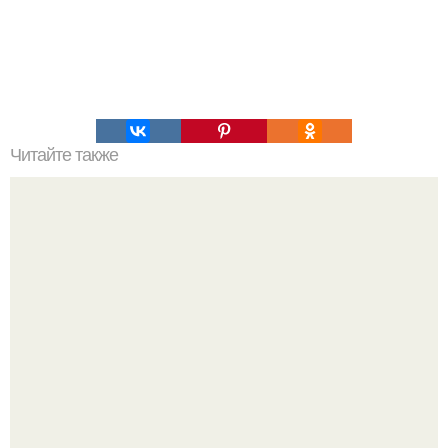
Читайте также
Терапию, омолаживающую клетки, впервые испытали на
человеке.