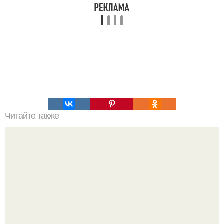
Читайте также
Обнаружено новое живое существо, которое питается
электронами.