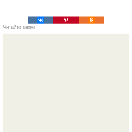
Читайте также
Американцы на луне: величайшая космическая
мистификация?