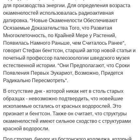
для производства энергии. Для определения возраста
окаменелостей использовалась радиоактивная
датировка. "Новые Окаменелости Обеспечивают
Осязаемые Доказательства Того, что Развитая
Многоклеточность, по Крайней Мере у Растений,
Появилась Намного Раньше, чем Считалось Ранее",
говорит Стефан бенгтсон, старший автор новой статьи и
почетный профессор палеозоологии шведского музея
естественной истории. "Они Предполагают, что Сроки
Появления Первых Эукариот, Возможно, Придется
Радикально Пересмотреть".
В отсутствие днк - которой никак нет в столь старых
образцах - невозможно подтвердить, что новейшие
ископаемые остались от красных водорослей. Это
признает и бенгтсон. Также он считает, что структуры
окаменелостей имеют сильное сходство с структурами
красной водоросли.
Пол стротер, биолог из бостонского колледжа, который