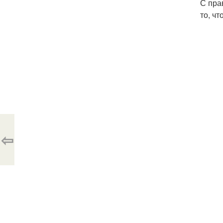
С пра
то, ч
⇦