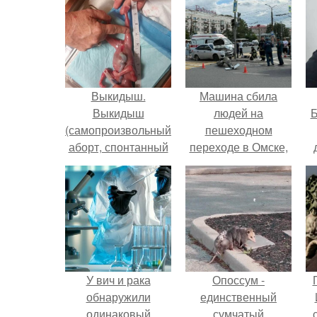
Выкидыш.
Машина сбила
Выкидыш
людей на
Б
(самопроизвольный
пешеходном
аборт, спонтанный
переходе в Омске,
аборт ) -
пострадали 8
к
самопроизвольное
человек.
е
патологическое
прерывание
беременности.
У вич и рака
Опоссум -
обнаружили
единственный
одинаковый
сумчатый