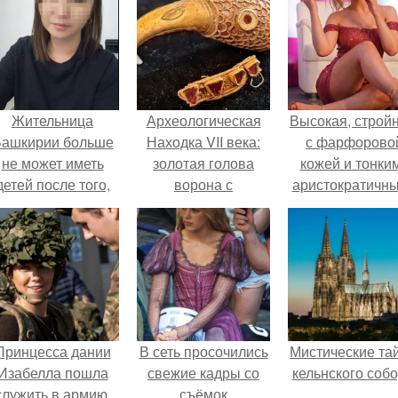
Жительница
Археологическая
Высокая, стройн
ашкирии больше
Находка VII века:
с фарфорово
не может иметь
золотая голова
кожей и тонки
детей после того,
ворона с
аристократичн
ак медики сделали
гранатами.
чертами, эль
й аборт на шестом
выглядит так, б
месяце
сошла с полот
беременности и
художника.
оставили в матке
плаценту.
Принцесса дании
В сеть просочились
Мистические та
Изабелла пошла
свежие кадры со
кельнского собо
служить в армию.
съёмок