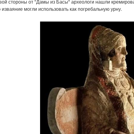
вой стороны от "Дамы из Басы" археологи нашли кремирова
то изваяние могли использовать как погребальную урну.