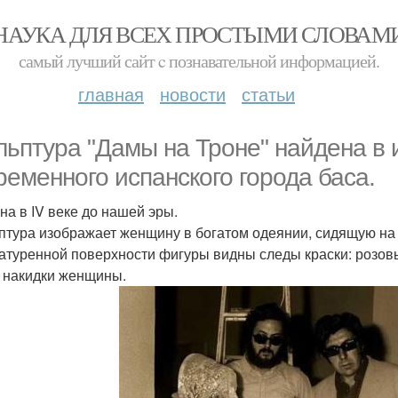
НАУКА ДЛЯ ВСЕХ ПРОСТЫМИ СЛОВАМ
самый лучший сайт c познавательной информацией.
главная
новости
статьи
льптура "Дамы на Троне" найдена в
ременного испанского города баса.
на в IV веке до нашей эры.
птура изображает женщину в богатом одеянии, сидящую на 
атуренной поверхности фигуры видны следы краски: розов
 накидки женщины.