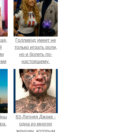
ая,
Голливуд умеет не
й
только играть роли,
ми
но и болеть по-
ыми
настоящему.
удто
на
йны
53-Летняя Джоке -
ра.
одна из многих
женщин, которым