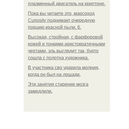
плазменный двигатель на криптоне.
Пока вы читаете это, марсоход
Curiosity поднимает очередную
порцию красной пыли. 6.
Высокая, стройная, с фарфоровой
кожей и тонкими аристократичными
чертами, эль выглядит так, будто
сошла с полотна художника.
В участника сво ударила молния,
когда он был на лошади.
Эти занятия старение мозга
замедлили.