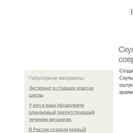
Ску
сов
Созда
Скуль
Популярные материалы
оштук
Экстернат в старших классах
краям
школы
У вич и рака обнаружили
одинаковый препятствующий
лечению механизм.
В России создали первый