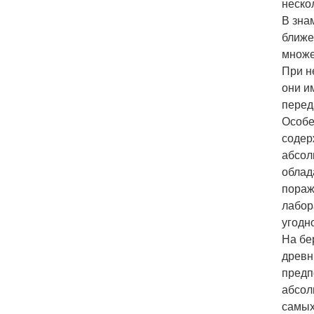
неско
В зна
ближе
множе
При н
они и
перед
Особе
содер
абсол
облад
пораж
лабор
угодн
На бе
древн
предп
абсол
самых