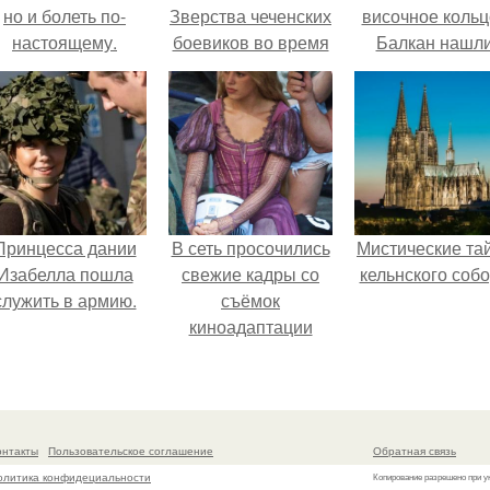
но и болеть по-
Зверства чеченских
височное кольц
настоящему.
боевиков во время
Балкан нашли
первой чеченской.
Принцесса дании
В сеть просочились
Мистические та
Изабелла пошла
свежие кадры со
кельнского собо
служить в армию.
съёмок
киноадаптации
"Рапунцель", и всё
внимание
моментально
оказалось
онтакты
Пользовательское соглашение
Обратная связь
приковано к Тиган
олитика конфидециальности
Копирование разрешено при у
крофт.