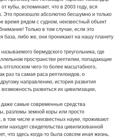
т кубы, вспоминает, что в 2003 году, вся
к. Это произошло абсолютно бесшумно и только
ое время рядом с судном, неизвестный объект
Внимание! Только в том случае, если это
я база, либо же, они проникают на нашу планету
 называемого бермудского треугольника, где
аллельном пространстве рептилии, попадающие
ь отголоском чего-то более масштабного,
ак раз та самая раса рептилоидов, о
 другому направлению, история развития
 возможность развиться их цивилизации,
ь даже самые современные средства
ы, разломы земной коры или просто
 в том числе и неизвестных науке, проживают
тели находят свидетельства цивилизованной
ует, что здесь когда-то была совсем иная жизнь.