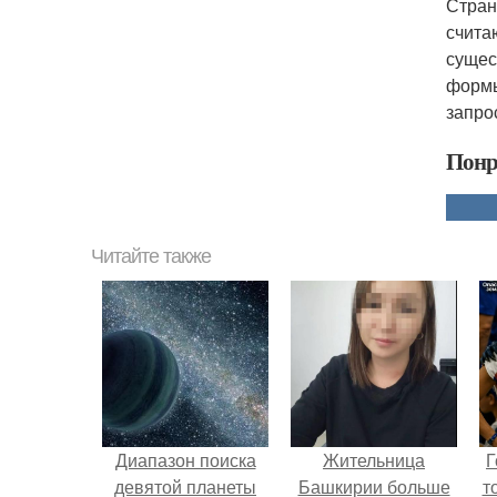
Стран
счита
сущес
формы
запро
Понр
Читайте также
Диапазон поиска
Жительница
Г
девятой планеты
Башкирии больше
т