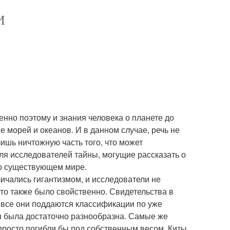
И
нно поэтому и знания человека о планете до
е морей и океанов. И в данном случае, речь не
лишь ничтожную часть того, что может
ля исследователей тайны, могущие рассказать о
 о существующем мире.
ичались гигантизмом, и исследователи не
то также было свойственно. Свидетельства в
е все они поддаются классификации по уже
мя была достаточно разнообразна. Самые же
 просто погибли бы под собственным весом. Киты