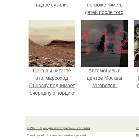
вдвое сузили.
не может иметь
детей после того,
как медики сделали
ей аборт на шестом
месяце
беременности и
оставили в матке
плаценту.
Пока вы читаете
Автомобиль в
это, марсоход
центре Москвы
Curiosity поднимает
загорелся.
очередную порцию
красной пыли. 6.
© 2026 Наука для всех простыми словами
К
П
Самый лучший сайт c познавательной информацией.