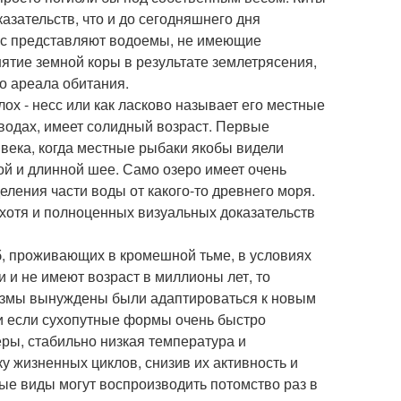
азательств, что и до сегодняшнего дня
ес представляют водоемы, не имеющие
ятие земной коры в результате землетрясения,
о ареала обитания.
ох - несс или как ласково называет его местные
 водах, имеет солидный возраст. Первые
 века, когда местные рыбаки якобы видели
й и длинной шее. Само озеро имеет очень
еления части воды от какого-то древнего моря.
, хотя и полноценных визуальных доказательств
, проживающих в кромешной тьме, в условиях
 и не имеют возраст в миллионы лет, то
измы вынуждены были адаптироваться к новым
 и если сухопутные формы очень быстро
еры, стабильно низкая температура и
 жизненных циклов, снизив их активность и
ые виды могут воспроизводить потомство раз в