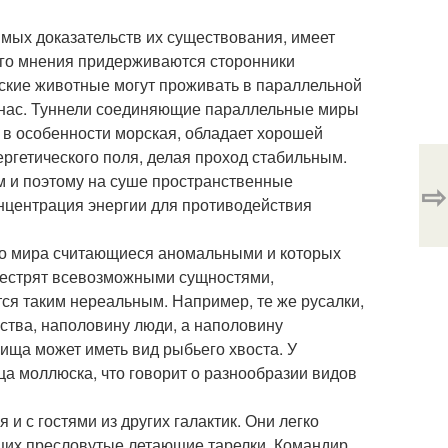
ямых доказательств их существования, имеет
кого мнения придерживаются сторонники
ские животные могут проживать в параллельной
 у нас. Туннели соединяющие параллельные миры
и в особенности морская, обладает хорошей
ргетического поля, делая проход стабильным.
м и поэтому на суше пространственные
⇨
онцентрация энергии для противодействия
его мира считающиеся аномальными и которых
пестрят всевозможными сущностями,
ся таким нереальным. Например, те же русалки,
ства, наполовину люди, а наполовину
вища может иметь вид рыбьего хвоста. У
ца моллюска, что говорит о разнообразии видов
 и с гостями из других галактик. Они легко
щих пресловутые летающие тарелки. Командир