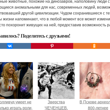
ные животные, похожие на динозавров, наполовину люди с
ющиеся аномальными для нас, современных людей, возмож
твовавшей другой цивилизации. Чудом сохранившиеся с те
 жизни напоминают, что в любой момент все может измени
сто похоронит живущих на ней, предоставив возможность р
авилось? Поделитесь с друзьями!
олливуд умеет не
Зверства
В Пскове архео
олько играть роли,
ЧЕЧЕНЦЕВ.
800-летнее