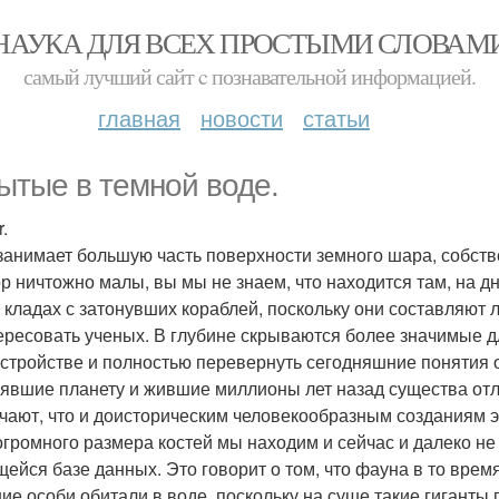
НАУКА ДЛЯ ВСЕХ ПРОСТЫМИ СЛОВАМ
самый лучший сайт c познавательной информацией.
главная
новости
статьи
ытые в темной воде.
.
занимает большую часть поверхности земного шара, собстве
ор ничтожно малы, вы мы не знаем, что находится там, на дн
о кладах с затонувших кораблей, поскольку они составляют 
ересовать ученых. В глубине скрываются более значимые д
стройстве и полностью перевернуть сегодняшние понятия
явшие планету и жившие миллионы лет назад существа отл
чают, что и доисторическим человекообразным созданиям э
огромного размера костей мы находим и сейчас и далеко н
ейся базе данных. Это говорит о том, что фауна в то вре
ие особи обитали в воде, поскольку на суше такие гиганты