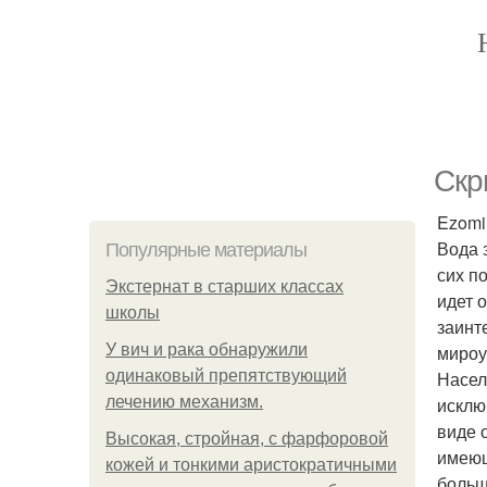
Скр
Ezomir
Вода 
Популярные материалы
сих п
Экстернат в старших классах
идет 
школы
заинт
У вич и рака обнаружили
мироу
одинаковый препятствующий
Насел
лечению механизм.
исклю
виде 
Высокая, стройная, с фарфоровой
имеющ
кожей и тонкими аристократичными
больш