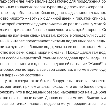
лько сотен лет, чего вполне достаточно для продолжения ро
менитых канадских озерах туристам удалось зафиксировать
 к вечеру, обычно спокойная водная гладь, становилась п
ство каких-то животных с длинной шеей и горбатой спиной
екоторой схожести с доисторическими рептилиями, у этих бы
мели по три ластообразных конечности с каждой стороны. 
аны на изучение специалистам, которые определили сущест
нный интерес представляет система подземных озер, ведь 
жится чуть ли не больше воды, чем на ее поверхности. Нев
ютно все реки, озера, моря и океаны. Находящаяся там вод
ает особой энергетикой. Ученые исследовав пробы воды, вз
ены ее составом и однозначно дали ей название "Живой" в
аторию, она потеряла все свои свойства, в то же время буд
о в первичном состоянии.
регу этого озера также были обнаружены скелеты неизвес
их рептилий, причем анализ показал, что им не более полу
оложить, что в подземных озерах, находящихся на еще бол
ютно неизвестные науке. Данная версия может объяснить 
 разных точках планеты, ведь они могут передвигаться по с