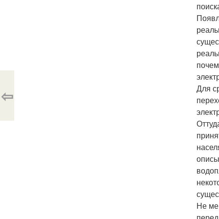
поиск
Появл
реаль
сущес
реаль
почем
элект
Для с
⇦
перех
элект
Оттуд
приня
насел
описы
водоп
некот
сущес
Не мен
перед