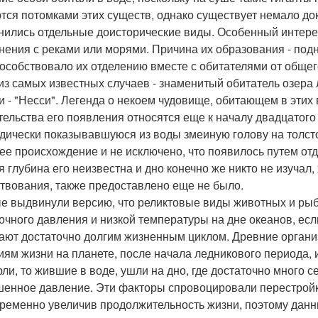
тся потомками этих существ, однако существует немало док
нились отдельные доисторические виды. Особенный интер
нения с реками или морями. Причина их образования - подн
пособствовало их отделению вместе с обитателями от общег
из самых известных случаев - знаменитый обитатель озера л
и - "Несси". Легенда о некоем чудовище, обитающем в этих
тельства его появления относятся еще к началу двадцатого
дически показывавшуюся из воды змеиную голову на толсто
ее происхождение и не исключено, что появилось путем отд
я глубина его неизвестна и дно конечно же никто не изучал
твования, также предоставлено еще не было.
е выдвинули версию, что реликтовые виды животных и рыб
очного давления и низкой температуры на дне океанов, если
ают достаточно долгим жизненным циклом. Древние орган
иям жизни на планете, после начала ледникового периода,
ли, то жившие в воде, ушли на дно, где достаточно много с
енное давление. Эти факторы спровоцировали перестройку
ременно увеличив продолжительность жизни, поэтому данн