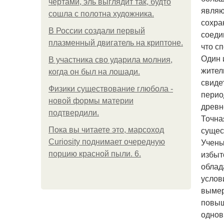
чертами, эль выглядит так, будто
являю
сошла с полотна художника.
сохра
В России создали первый
соеди
плазменный двигатель на криптоне.
что с
Один 
В участника сво ударила молния,
жител
когда он был на лошади.
свиде
Физики существование глюбола -
перио
новой формы материи
древн
подтвердили.
Точна
сущес
Пока вы читаете это, марсоход
Учены
Curiosity поднимает очередную
избыт
порцию красной пыли. 6.
облад
услов
вымер
повыш
однов