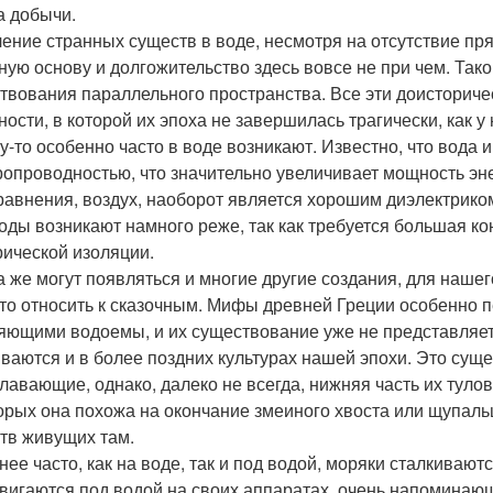
а добычи.
ение странных существ в воде, несмотря на отсутствие пр
ную основу и долгожительство здесь вовсе не при чем. Та
твования параллельного пространства. Все эти доисториче
ности, в которой их эпоха не завершилась трагически, как
у-то особенно часто в воде возникают. Известно, что вода 
ропроводностью, что значительно увеличивает мощность эне
равнения, воздух, наоборот является хорошим диэлектрико
оды возникают намного реже, так как требуется большая к
рической изоляции.
а же могут появляться и многие другие создания, для наш
то относить к сказочным. Мифы древней Греции особенно 
яющими водоемы, и их существование уже не представляет
ваются и в более поздних культурах нашей эпохи. Это суще
лавающие, однако, далеко не всегда, нижняя часть их туло
орых она похожа на окончание змеиного хвоста или щупаль
тв живущих там.
ее часто, как на воде, так и под водой, моряки сталкиваются
вигаются под водой на своих аппаратах, очень напоминаю