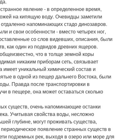
да.
 странное явление - в определенное время,
охожей на кипящую воду. Очевидцы заметили
, отдаленно напоминающих стадо динозавров.
ли и свои особенности - вместо четырех ног,
Составленные со слов видевших, описания, были
в, как один из подвидов древних ящеров.
общеизвестно, что в толще земной коры
идимая никаким приборам сеть, связывает
а имеет уникальный химический состав и
ятые в одной из пещер дальнего Востока, были
оды. Правда после транспортировки в
учи в пещере, она может оставаться сколько
тных существ, очень напоминающие останки
века. Учитывая свойства воды, несложно
ьшей глубине, могут проживать существа,
и периодическое появление странных существ в
ети подземных рек, выходя в озеро или море для