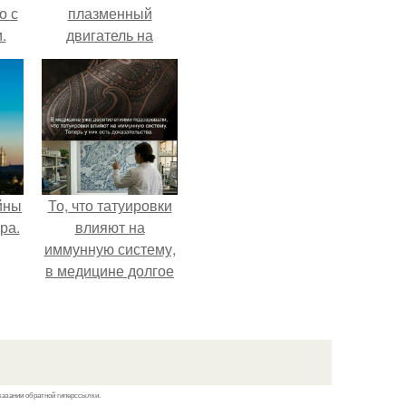
о с
плазменный
.
двигатель на
криптоне.
йны
То, что татуировки
ра.
влияют на
иммунную систему,
в медицине долгое
время
рассматривалось
лишь как гипотеза.
казании обратной гиперссылки.