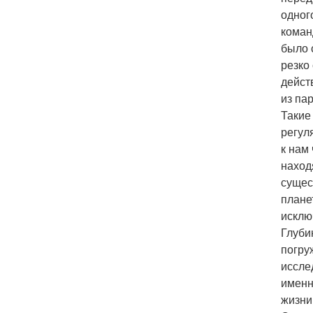
одног
коман
было 
резко
дейст
из па
Такие
регул
к нам
наход
сущес
плане
исклю
Глуби
погру
иссле
именн
жизни,