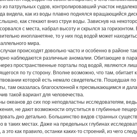
о из патрульных судов, контролировавший участок недалеко о
да видела, как из воды плавно поднялся вращающийся дис
слышно, как стекают вниз струи воды. Зависнув на некотор
 сорвался с места, набрал высоту и скрылся за горизонтом. 
вительно инопланетяне, то у них под водой может находитьс
раллельного мира.
 случаи происходят довольно часто и особенно в районе так
ярно наблюдаются различные аномалии. Обитающие в пар
 через пространственные порталы под водой, являются лиш
ящегося по ту сторону. Вполне возможно, что там, обитает к
твовании которой есть немало свидетельств. Пошедшая по
ты, там оказалась благосклонной к пресмыкающимся и дала
чив такой вариант для человечества.
ны океанов до сих пор неподвластны исследователям, вед
жения, не дают возможности опуститься в глубинные пещер
довать дно детально. Большинство видов странных существ,
о в таких местах. Даже на предельных глубинах исследова
 а это как правило, останки каких-то строений, из чего след