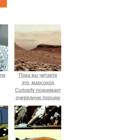
али
Пока вы читаете
это, марсоход
Curiosity поднимает
очередную порцию
красной пыли. 6.