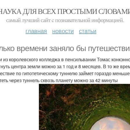
НАУКА ДЛЯ ВСЕХ ПРОСТЫМИ СЛОВАМ
самый лучший сайт c познавательной информацией.
главная
новости
статьи
лько времени заняло бы путешестви
и из королевского колледжа в пенсильвании Томас конкэнн
гнуть центра земли можно за 1 год и 8 месяцев. В то же вр
ествие по гипотетическому туннелю займет гораздо меньше
теть через туннель сквозь планету можно за 42 минуты