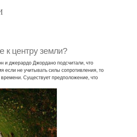
И
е к центру земли?
он и джерардо Джордано подсчитали, что
емя если не учитывать силы сопротивления, то
 времени. Существует предположение, что