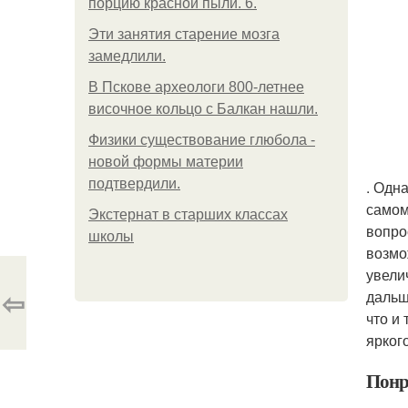
порцию красной пыли. 6.
Эти занятия старение мозга
замедлили.
В Пскове археологи 800-летнее
височное кольцо с Балкан нашли.
Физики существование глюбола -
новой формы материи
подтвердили.
. Одн
самом
Экстернат в старших классах
вопро
школы
возмо
увели
⇦
дальш
что и
ярког
Понр