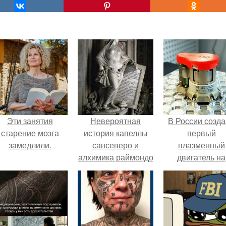
Эти занятия
Невероятная
В России созд
старение мозга
история капеллы
первый
замедлили.
сансеверо и
плазменный
алхимика раймондо
двигатель на
ди сангро.
криптоне.