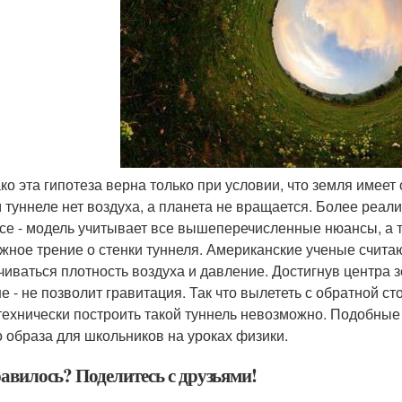
ако эта гипотеза верна только при условии, что земля имее
 туннеле нет воздуха, а планета не вращается. Более реали
се - модель учитывает все вышеперечисленные нюансы, а 
жное трение о стенки туннеля. Американские ученые считаю
чиваться плотность воздуха и давление. Достигнув центра 
е - не позволит гравитация. Так что вылететь с обратной с
 технически построить такой туннель невозможно. Подобные
о образа для школьников на уроках физики.
авилось? Поделитесь с друзьями!