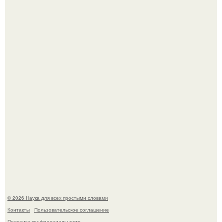
Жительница Башкирии больше не может иметь детей
после того, как медики сделали ей аборт на шестом
месяце беременности и оставили в матке плаценту.
В участника сво ударила молния, когда он был на
лошади.
© 2026 Наука для всех простыми словами
Контакты
Пользовательское соглашение
Политика конфидециальности