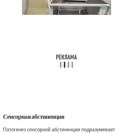
Сенсорная абстиненция
Патогенез сенсорной абстиненции подразумевает