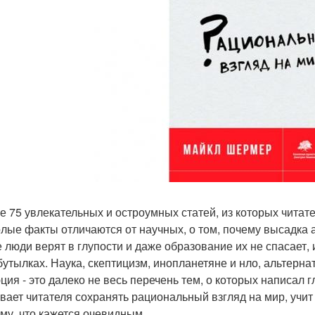
ге 75 увлекательных и остроумных статей, из которых читате
олые факты отличаются от научных, о том, почему высадка а
 люди верят в глупости и даже образование их не спасает, и
 бутылках. Наука, скептицизм, инопланетяне и нло, альтерн
ция - это далеко не весь перечень тем, о которых написал
вает читателя сохранять рациональный взгляд на мир, учит
ему, что кажется очевидным.