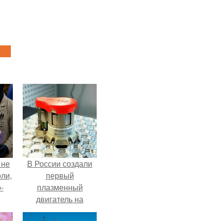
 не
В России создали
оли,
первый
-
плазменный
двигатель на
криптоне.