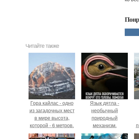
Понр
Читайте также
Гора кайлас - одно
Язык дятла -
из загадочных мест
необычный
в мире высота,
природный
которой - 6 метров.
механизм.
п