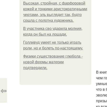
Высокая, стройная, с фарфоровой
кожей и тонкими аристократичными
чертами, эль выглядит так, будто
сошла с полотна художника.
В участника сво ударила молния,
когда он был на лошади.
Голливуд умеет не только играть
роли, но и болеть по-настоящему.
Физики существование глюбола -
новой формы материи
подтвердили.
В кни
чем г
умные
⇦
что в
эволю
призы
ко вс