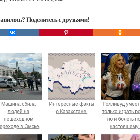
авилось? Поделитесь с друзьями!
Машина сбила
Интересные факты
Голливуд умеет
людей на
о Казахстане.
только играть р
пешеходном
но и болеть по
ереходе в Омске,
настоящему.
пострадали 8