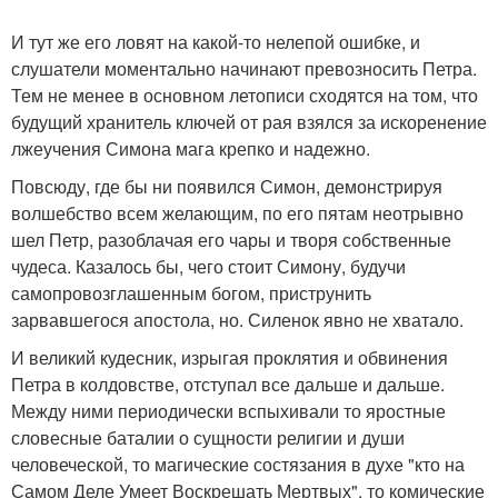
И тут же его ловят на какой-то нелепой ошибке, и
слушатели моментально начинают превозносить Петра.
Тем не менее в основном летописи сходятся на том, что
будущий хранитель ключей от рая взялся за искоренение
лжеучения Симона мага крепко и надежно.
Повсюду, где бы ни появился Симон, демонстрируя
волшебство всем желающим, по его пятам неотрывно
шел Петр, разоблачая его чары и творя собственные
чудеса. Казалось бы, чего стоит Симону, будучи
самопровозглашенным богом, приструнить
зарвавшегося апостола, но. Силенок явно не хватало.
И великий кудесник, изрыгая проклятия и обвинения
Петра в колдовстве, отступал все дальше и дальше.
Между ними периодически вспыхивали то яростные
словесные баталии о сущности религии и души
человеческой, то магические состязания в духе "кто на
Самом Деле Умеет Воскрешать Мертвых", то комические