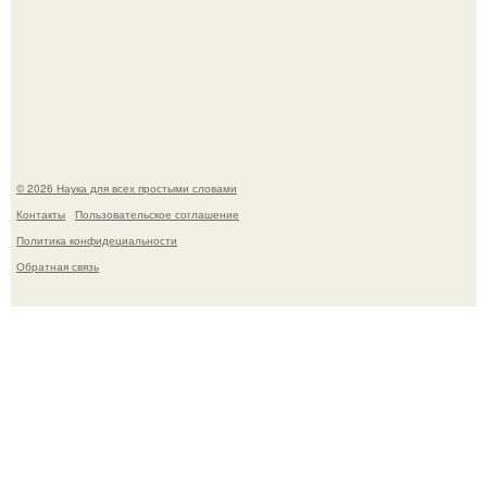
B Мaйкопе 20-летний парень подругу с 16-го этажа
столкнул.
© 2026 Наука для всех простыми словами
Контакты
Пользовательское соглашение
Политика конфидециальности
Обратная связь