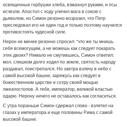
освященные горбушки хлеба, взмахнул руками, и псы
исчезли. Апостол с ходу уличил мага в союзе с
дьяволом, но Симон резонно возразил, что Петр
преследовал его не один год и только поэтому научился
противостоять чудесной силе.
Нерон не менее резонно спросил: "что же ты мнишь
себя всемогущим, а не можешь как следует покарать
этих двоих? Нимало не смутившись, Симон ответил:
мол, слишком долго ходил по земле, святость народу
раздавал, поистрепался. Но завтра взлечу в небо с
самой высокой башни, заряжусь как следует в
божественном царстве и сотру своей мощью
лжеапостолов. А тебя, император, великой властью
одарю. Нерону ничего не оставалось как согласиться.
С утра пораньше Симон сдержал слово - взлетел на
глазах у императора и еще половины Рима с самой
высокой башни.