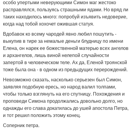
особо упертыми неверующими Симон маг жестоко
расправлялся, пользуясь страшными ядами. Но вряд ли
таких находилось много: попробуй изъявить недоверие,
когда над тобой хохочет ожившая статуя.
Вдобавок ко всему чародей явно любил пошутить -
выкупив в тире за немалые деньги блудницу по имени
Елена, он нарек ее божественной матерью всех ангелов
и архангелов, лишь виной нелепой случайности
запертой в человеческом теле. Ах да, Еленой троянской
тоже была она - в одном из предыдущих перерождений.
Невозможно сказать, насколько серьезен был Симон,
заявляя подобную ересь, но народ валил толпами,
чтобы только взглянуть на его спутницу. Похождения и
проповеди Симона продолжались довольно долго, но
однажды его слава докатилась до ушей апостола Петра,
и тот решил положить этому конец.
Соперник петра.