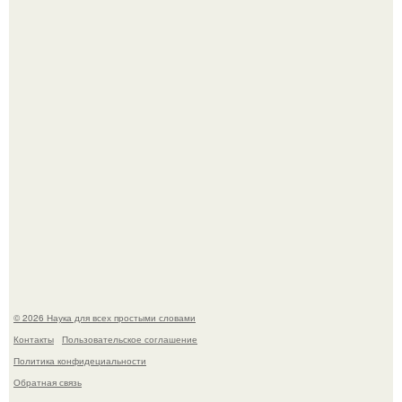
Мистические тайны кельнского собора.
То, что татуировки влияют на иммунную систему, в
медицине долгое время рассматривалось лишь как
гипотеза.
© 2026 Наука для всех простыми словами
Контакты
Пользовательское соглашение
Политика конфидециальности
Обратная связь