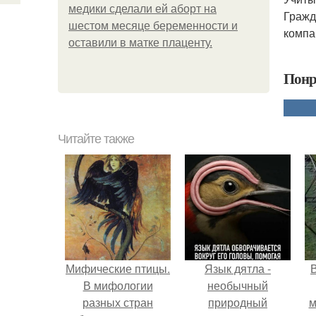
медики сделали ей аборт на
Гражд
шестом месяце беременности и
компа
оставили в матке плаценту.
Понр
Читайте также
Мифические птицы.
Язык дятла -
В мифологии
необычный
разных стран
природный
м