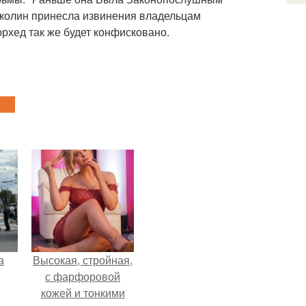
, колин принесла извинения владельцам
рхед так же будет конфисковано.
а
Высокая, стройная,
с фарфоровой
кожей и тонкими