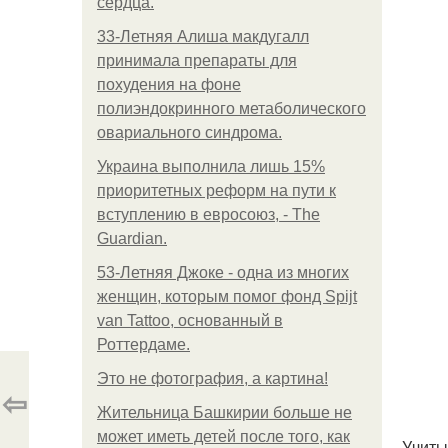
сердца.
33-Летняя Алиша макдугалл
принимала препараты для
похудения на фоне
полиэндокринного метаболического
овариального синдрома.
Украина выполнила лишь 15%
приоритетных реформ на пути к
вступлению в евросоюз, - The
Guardian.
53-Летняя Джоке - одна из многих
женщин, которым помог фонд Spijt
van Tattoo, основанный в
Роттердаме.
Это не фотография, а картина!
⇦
Жительница Башкирии больше не
может иметь детей после того, как
Учиты