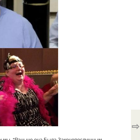
⇨
юрьмы. "Раньше она Была Законопослушным