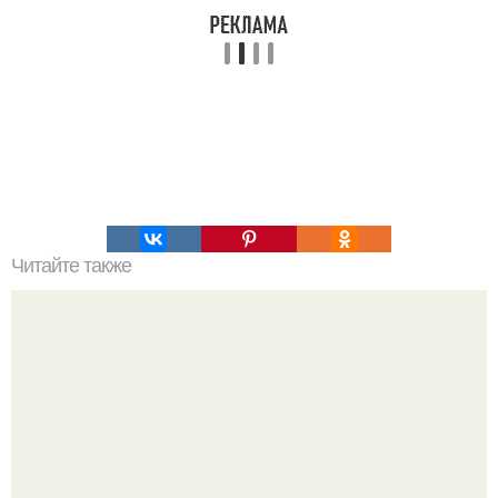
Читайте также
Самая древняя письменность на Земле. Самая древняя
письменность.